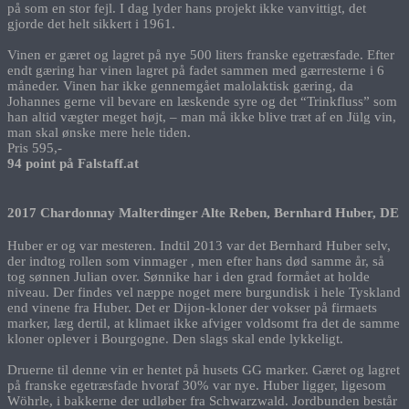
på som en stor fejl. I dag lyder hans projekt ikke vanvittigt, det
gjorde det helt sikkert i 1961.
Vinen er gæret og lagret på nye 500 liters franske egetræsfade. Efter
endt gæring har vinen lagret på fadet sammen med gærresterne i 6
måneder. Vinen har ikke gennemgået malolaktisk gæring, da
Johannes gerne vil bevare en læskende syre og det “Trinkfluss” som
han altid vægter meget højt, – man må ikke blive træt af en Jülg vin,
man skal ønske mere hele tiden.
Pris 595,-
94 point på Falstaff.at
2017 Chardonnay Malterdinger Alte Reben, Bernhard Huber, DE
Huber er og var mesteren. Indtil 2013 var det Bernhard Huber selv,
der indtog rollen som vinmager , men efter hans død samme år, så
tog sønnen Julian over. Sønnike har i den grad formået at holde
niveau. Der findes vel næppe noget mere burgundisk i hele Tyskland
end vinene fra Huber. Det er Dijon-kloner der vokser på firmaets
marker, læg dertil, at klimaet ikke afviger voldsomt fra det de samme
kloner oplever i Bourgogne. Den slags skal ende lykkeligt.
Druerne til denne vin er hentet på husets GG marker. Gæret og lagret
på franske egetræsfade hvoraf 30% var nye. Huber ligger, ligesom
Wöhrle, i bakkerne der udløber fra Schwarzwald. Jordbunden består