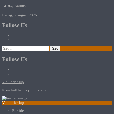
14.36
Aarhus
℃
fredag, 7 august 2026
Follow Us
Søg
efter:
Follow Us
Vin under lup
Kom helt tæt på produktet vin
Vin under lup
Forside