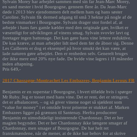
Sylvain Morey har arbejdet sammen med sin far Jean-Marc Morey,
en sand mester i hvid Bourgogne, gennem flere år. Da Jean-Marc
døde i 2013 blev ejendommen delt mellem ham og hans søster
Caroline. Sylvain fik dermed adgang til små 3 hektar på nogle af de
bedste vinmarker i Bourgogne. Sylvain drager stor fordel af, at
arbejde i hans fars gamle kælder med den originale gær, hvilket er
væsentligt for udviklingen af vinens smag. Sylvain svovler lavt og
foretager ingen battonage. Det kan gøre hans vine lettere reduktive.
De kan kræve, at man arbejder lidt med dem før de åbner sig. Denne
Les Caillerets er dog et eksempel på hvor smukt det kan være, at
lade naturen gøre arbejdet. Den er renheden selv. Generelt bruges
der ikke mere end 20% nye fade. De hvide vine lagres i 18 måneder
inden aftapning.
Pris 649,-
2017 Chassagne-Montrachet Les Embazees, Benjamin Leroux FR
Benjamin er en superstar i Bourgogne, i hvert tilfælde hvis i spørger
Mr Ruby. Jeg er tosset med hans vine. Det er rent, det er stringent,
det er afbalanceret, – og så giver vinene noget så sjældent som
“value for money” i et område hvor priserne er stukket af. Marken
Embazees ligger på grænsen til Santenay. Herfra producerer
Benjamin en uimodståeligt insisterende Chardonnay. Det er her
magien begynder. Det er her Chardonnay ikke længere smager af
Chardonnay, men smager af Bourgogne. De har helt ret
franskmændene, når de mener, at de ikke har behov for at skrive