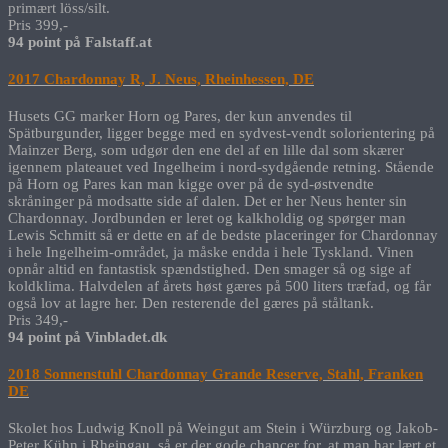
primært löss/silt.
Pris 399,-
94 point på Falstaff.at
2017 Chardonnay R, J. Neus, Rheinhessen, DE
Husets GG marker Horn og Pares, der kun anvendes til
Spätburgunder, ligger begge med en sydvest-vendt solorientering på
Mainzer Berg, som udgør den ene del af en lille dal som skærer
igennem plateauet ved Ingelheim i nord-sydgående retning. Stående
på Horn og Pares kan man kigge over på de syd-østvendte
skråninger på modsatte side af dalen. Det er her Neus henter sin
Chardonnay. Jordbunden er leret og kalkholdig og spørger man
Lewis Schmitt så er dette en af de bedste placeringer for Chardonnay
i hele Ingelheim-området, ja måske endda i hele Tyskland. Vinen
opnår altid en fantastisk spændstighed. Den smager så og sige af
koldklima. Halvdelen af årets høst gæres på 500 liters træfad, og får
også lov at lagre her. Den resterende del gæres på ståltank.
Pris 349,-
94 point på Vinbladet.dk
2018 Sonnenstuhl Chardonnay Grande Reserve, Stahl, Franken
DE
Skolet hos Ludwig Knoll på Weingut am Stein i Würzburg og Jakob-
Peter Kühn i Rheingau, så er der gode chancer for, at man har lært et