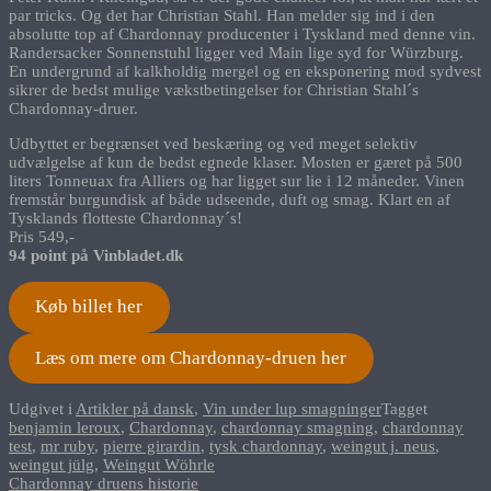
par tricks. Og det har Christian Stahl. Han melder sig ind i den
absolutte top af Chardonnay producenter i Tyskland med denne vin.
Randersacker Sonnenstuhl ligger ved Main lige syd for Würzburg.
En undergrund af kalkholdig mergel og en eksponering mod sydvest
sikrer de bedst mulige vækstbetingelser for Christian Stahl´s
Chardonnay-druer.
Udbyttet er begrænset ved beskæring og ved meget selektiv
udvælgelse af kun de bedst egnede klaser. Mosten er gæret på 500
liters Tonneuax fra Alliers og har ligget sur lie i 12 måneder. Vinen
fremstår burgundisk af både udseende, duft og smag. Klart en af
Tysklands flotteste Chardonnay´s!
Pris 549,-
94 point på Vinbladet.dk
Køb billet her
Læs om mere om Chardonnay-druen her
Udgivet i
Artikler på dansk
,
Vin under lup smagninger
Tagget
benjamin leroux
,
Chardonnay
,
chardonnay smagning
,
chardonnay
test
,
mr ruby
,
pierre girardin
,
tysk chardonnay
,
weingut j. neus
,
weingut jülg
,
Weingut Wöhrle
Indlægsnavigation
Chardonnay druens historie