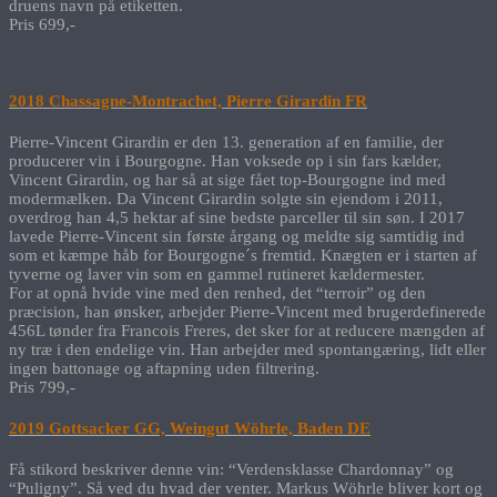
druens navn på etiketten.
Pris 699,-
2018 Chassagne-Montrachet, Pierre Girardin FR
Pierre-Vincent Girardin er den 13. generation af en familie, der
producerer vin i Bourgogne. Han voksede op i sin fars kælder,
Vincent Girardin, og har så at sige fået top-Bourgogne ind med
modermælken. Da Vincent Girardin solgte sin ejendom i 2011,
overdrog han 4,5 hektar af sine bedste parceller til sin søn. I 2017
lavede Pierre-Vincent sin første årgang og meldte sig samtidig ind
som et kæmpe håb for Bourgogne´s fremtid. Knægten er i starten af
tyverne og laver vin som en gammel rutineret kældermester.
For at opnå hvide vine med den renhed, det “terroir” og den
præcision, han ønsker, arbejder Pierre-Vincent med brugerdefinerede
456L tønder fra Francois Freres, det sker for at reducere mængden af
​​ny træ i den endelige vin. Han arbejder med spontangæring, lidt eller
ingen battonage og aftapning uden filtrering.
Pris 799,-
201
9
Gottsacker GG, Weingut Wöhrle, Baden DE
Få stikord beskriver denne vin: “Verdensklasse Chardonnay” og
“Puligny”. Så ved du hvad der venter. Markus Wöhrle bliver kort og