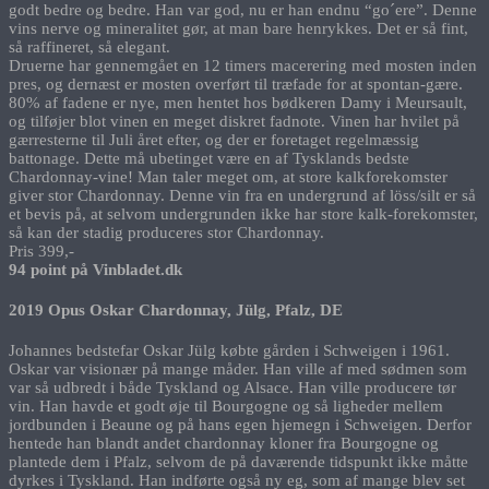
godt bedre og bedre. Han var god, nu er han endnu “go´ere”. Denne
vins nerve og mineralitet gør, at man bare henrykkes. Det er så fint,
så raffineret, så elegant.
Druerne har gennemgået en 12 timers macerering med mosten inden
pres, og dernæst er mosten overført til træfade for at spontan-gære.
80% af fadene er nye, men hentet hos bødkeren Damy i Meursault,
og tilføjer blot vinen en meget diskret fadnote. Vinen har hvilet på
gærresterne til Juli året efter, og der er foretaget regelmæssig
battonage. Dette må ubetinget være en af Tysklands bedste
Chardonnay-vine! Man taler meget om, at store kalkforekomster
giver stor Chardonnay. Denne vin fra en undergrund af löss/silt er så
et bevis på, at selvom undergrunden ikke har store kalk-forekomster,
så kan der stadig produceres stor Chardonnay.
Pris 399,-
94 point på Vinbladet.dk
2019
Opus Oskar Chardonnay, Jülg, Pfalz, DE
Johannes bedstefar Oskar Jülg købte gården i Schweigen i 1961.
Oskar var visionær på mange måder. Han ville af med sødmen som
var så udbredt i både Tyskland og Alsace. Han ville producere tør
vin. Han havde et godt øje til Bourgogne og så ligheder mellem
jordbunden i Beaune og på hans egen hjemegn i Schweigen. Derfor
hentede han blandt andet chardonnay kloner fra Bourgogne og
plantede dem i Pfalz, selvom de på daværende tidspunkt ikke måtte
dyrkes i Tyskland. Han indførte også ny eg, som af mange blev set