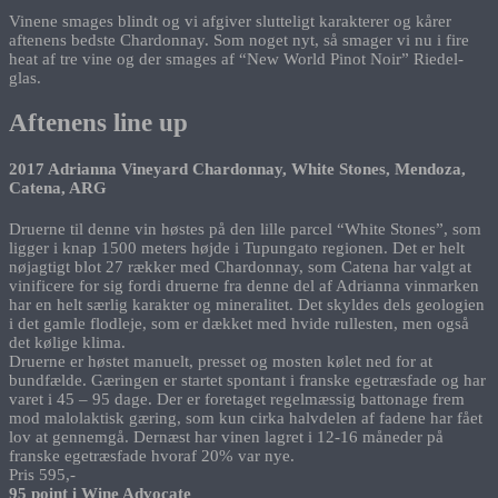
Vinene smages blindt og vi afgiver slutteligt karakterer og kårer
aftenens bedste Chardonnay. Som noget nyt, så smager vi nu i fire
heat af tre vine og der smages af “New World Pinot Noir” Riedel-
glas.
Aftenens line up
2017 Adrianna Vineyard Chardonnay, White Stones, Mendoza,
Catena, ARG
Druerne til denne vin høstes på den lille parcel “White Stones”, som
ligger i knap 1500 meters højde i Tupungato regionen. Det er helt
nøjagtigt blot 27 rækker med Chardonnay, som Catena har valgt at
vinificere for sig fordi druerne fra denne del af Adrianna vinmarken
har en helt særlig karakter og mineralitet. Det skyldes dels geologien
i det gamle flodleje, som er dækket med hvide rullesten, men også
det kølige klima.
Druerne er høstet manuelt, presset og mosten kølet ned for at
bundfælde. Gæringen er startet spontant i franske egetræsfade og har
varet i 45 – 95 dage. Der er foretaget regelmæssig battonage frem
mod malolaktisk gæring, som kun cirka halvdelen af fadene har fået
lov at gennemgå. Dernæst har vinen lagret i 12-16 måneder på
franske egetræsfade hvoraf 20% var nye.
Pris 595,-
95 point i Wine Advocate