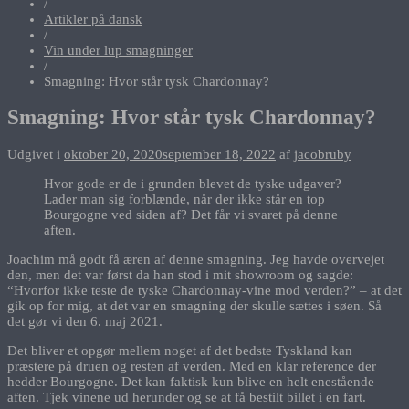
/
Artikler på dansk
/
Vin under lup smagninger
/
Smagning: Hvor står tysk Chardonnay?
Smagning: Hvor står tysk Chardonnay?
Udgivet i
oktober 20, 2020
september 18, 2022
af
jacobruby
Hvor gode er de i grunden blevet de tyske udgaver?
Lader man sig forblænde, når der ikke står en top
Bourgogne ved siden af? Det får vi svaret på denne
aften.
Joachim må godt få æren af denne smagning. Jeg havde overvejet
den, men det var først da han stod i mit showroom og sagde:
“Hvorfor ikke teste de tyske Chardonnay-vine mod verden?” – at det
gik op for mig, at det var en smagning der skulle sættes i søen. Så
det gør vi den 6. maj 2021.
Det bliver et opgør mellem noget af det bedste Tyskland kan
præstere på druen og resten af verden. Med en klar reference der
hedder Bourgogne. Det kan faktisk kun blive en helt enestående
aften. Tjek vinene ud herunder og se at få bestilt billet i en fart.