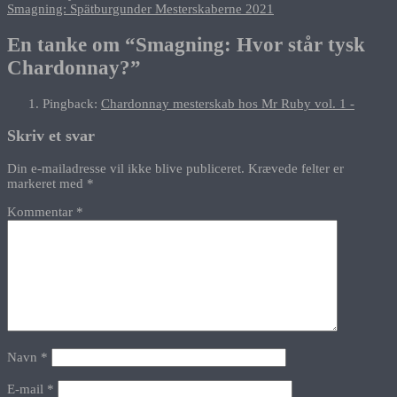
Smagning: Spätburgunder Mesterskaberne 2021
En tanke om “
Smagning: Hvor står tysk
Chardonnay?
”
Pingback:
Chardonnay mesterskab hos Mr Ruby vol. 1 -
Skriv et svar
Din e-mailadresse vil ikke blive publiceret.
Krævede felter er
markeret med
*
Kommentar
*
Navn
*
E-mail
*