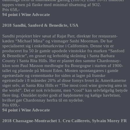
tappes vinen på flaske med minimal tilsætning af SO2.
Pris 658,-
94 point i Wine Advocate
2018 Sandhi, Sanford & Benedicte, USA
Sandhi projektet blev søsat af Rajat Parr, direktør for restaurant-
kæden “Michael Mina” og vinmager Sashi Moorman. De har
specialiseret sig i enkeltmarksvine i Californien. Denne vin er
produceret fra 50 år gamle upodede vinstokke fra marken “Sanford
& Benedicte”, en gruset og lerholdig skråning i Santa Barbara
County i Santa Rita Hills. Her er plantet den samme Chardonnay-
klon som Paul Masson medbragte fra Bourgogne i starten af 1900-
tallet og plantede på Mount Eden. Mosten spontangæres i gamle
egetræsfade og cementtanke for siden at lagre på franske
egetræsfade i 8 måneder 20% af disse fornys hvert år. Amerikanerne
siger selv, at Santa Rita Hills er “The most cool wine growing area in
the world”. Det er nok tvivlsomt, men “cool” kan selvfølgelig betyde
flere ting. Området nyder godt af højdemeter og kølige havbriser,
hvilket gør Chardonnay herfra til en nydelse.
Pris 699,-
94 point i Wine Advocate
2018 Chassagne-Montrachet 1. Cru Caillerets, Sylvain Morey FR