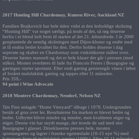
2017 Hunting Hill Chardonnay, Kumeu River, Auckland NZ
Familien Brajkovich har hele tiden vidst at den lerholdige skråning
“Hunting Hill” var noget særligt, på trods af det, så røg druerne
herfra i et blend helt frem til starten af det 21. århundrede. I år 2000
genplantede de nemlig skråningen med Dijon-kloner og endte med
at få endnu bedre kvalitet fra den. Derfor holdes druerne i dag
seperate og skaber en Chardonnay som vinkritikerne måber over.
Druerne høstes manuelt og det er hele klaser der går i pressen (med
stilke). Mosten overføres til fade fra Francois Freres i Bourgogne og
gæringen starter spontant. Efter endt gæring gennemgår vinen i løbet
af foråret malolaktisk gæring og tappes efter 11 måneder.
Pris 359,-
94 point i Wine Advocate
2018 Moutere Chardonnay, Neudorf, Nelson NZ
Tim Finn anlagde “Home Vineyard” tilbage i 1978. Undergrunden
består af grus over ler. Resultaterne fra marken er blevet bedre og
bedre. Udbyttet bliver mindre og mindre, men kvaliteten stiger og
stiger. Denne vin har snydt mange, der troede de sad med stor
Bourgogne i glasset. Drueklaserne presses hele, mosten
spontangæres og lagrer i franske egetræsfade (10-15 nye %) med
battonage frem til malolaktisk gæring (100%). Efter 10-11 måneder