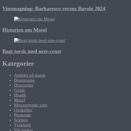
Vinsmagning: Barbaresco versus Barolo 2024
Historien om Mosel
Bagt torsk med urte-crust
Kategorier
Artikler på dansk
Bourgogne
Druesorter
Guide
Health
Mosel
Mousserende vine
Opskrifter
Piemonte
Science
Tyskland
Vin tanker