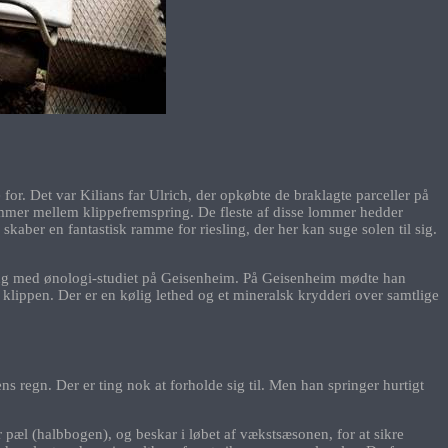
or. Det var Kilians far Ulrich, der opkøbte de braklagte parceller på
lommer mellem klippefremspring. De fleste af disse lommer hedder
kaber en fantastisk ramme for riesling, der her kan suge solen til sig.
 gang med ønologi-studiet på Geisenheim. På Geisenheim mødte han
klippen. Der er en kølig lethed og et mineralsk krydderi over samtlige
regn. Der er ting nok at forholde sig til. Men han springer hurtigt
 pæl (halbbogen), og beskar i løbet af vækstsæsonen, for at sikre