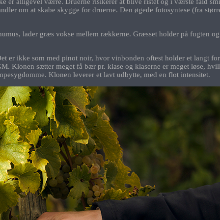
 alligevel værre. Druerne risikerer at blive ristet og i værste fald smi
dler om at skabe skygge for druerne. Den øgede fotosyntese (fra større
e humus, lader græs vokse mellem rækkerne. Græsset holder på fugten og 
et er ikke som med pinot noir, hvor vinbonden oftest holder et langt f
55 GM. Klonen sætter meget få bær pr. klase og klaserne er meget løse, hv
vampesygdomme. Klonen leverer et lavt udbytte, med en flot intensitet.