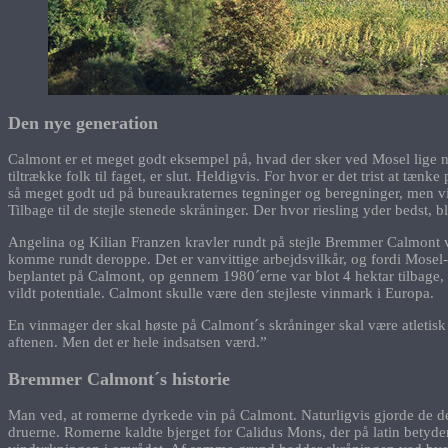
Den nye generation
Calmont er et meget godt eksempel på, hvad der sker ved Mosel lige nu.
tiltrække folk til faget, er slut. Heldigvis. For hvor er det trist at tæn
så meget godt ud på bureaukraternes tegninger og beregninger, men vir
Tilbage til de stejle stenede skråninger. Der hvor riesling yder bedst, b
Angelina og Kilian Franzen kravler rundt på stejle Bremmer Calmont ve
komme rundt deroppe. Det er vanvittige arbejdsvilkår, og fordi Mosel-
beplantet på Calmont, op gennem 1980´erne var blot 4 hektar tilbage, i 
vildt potentiale. Calmont skulle være den stejleste vinmark i Europa.
En vinmager der skal høste på Calmont´s skråninger skal være atleti
aftenen. Men det er hele indsatsen værd.”
Bremmer Calmont´s historie
Man ved, at romerne dyrkede vin på Calmont. Naturligvis gjorde de det
druerne. Romerne kaldte bjerget for Calidus Mons, der på latin betyder