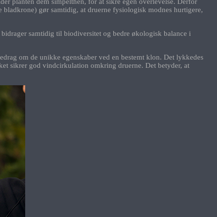
der planten dem simpelthen, for at sikre egen overlevelse. Derfor
 bladkrone) gør samtidig, at druerne fysiologisk modnes hurtigere,
bidrager samtidig til biodiversitet og bedre økologisk balance i
oredrag om de unikke egenskaber ved en bestemt klon. Det lykkedes
ilket sikrer god vindcirkulation omkring druerne. Det betyder, at