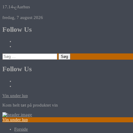
17.14
Aarhus
℃
fredag, 7 august 2026
Follow Us
Søg
efter:
Follow Us
Vin under lup
Kom helt tæt på produktet vin
Vin under lup
Forside