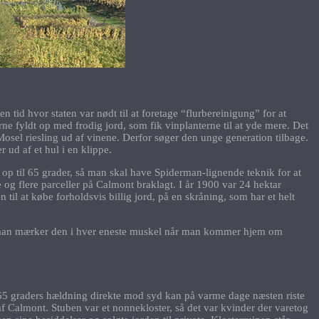
tid hvor staten var nødt til at foretage “flurbereinigung” for at
sserne fyldt op med frodig jord, som fik vinplanterne til at yde mere. Det
osel riesling ud af vinene. Derfor søger den unge generation tilbage.
r ud af et hul i en klippe.
op til 65 grader, så man skal have Spiderman-lignende teknik for at
og flere parceller på Calmont braklagt. I år 1900 var 24 hektar
til at købe forholdsvis billig jord, på en skråning, som har et helt
i, man mærker den i hver eneste muskel når man kommer hjem om
. 65 graders hældning direkte mod syd kan på varme dage næsten riste
af Calmont. Stuben var et nonnekloster, så det var kvinder der varetog