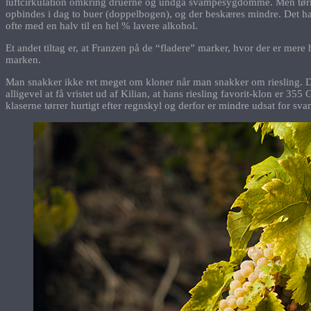
luftcirkulation omkring druerne og undgå svampesygdomme. Men tørke er
opbindes i dag to buer (doppelbogen), og der beskæres mindre. Det han
ofte med en halv til en hel % lavere alkohol.
Et andet tiltag er, at Franzen på de “fladere” marker, hvor der er mer
marken.
Man snakker ikke ret meget om kloner når man snakker om riesling. D
alligevel at få vristet ud af Kilian, at hans riesling favorit-klon er 3
klaserne tørrer hurtigt efter regnskyl og derfor er mindre udsat for s