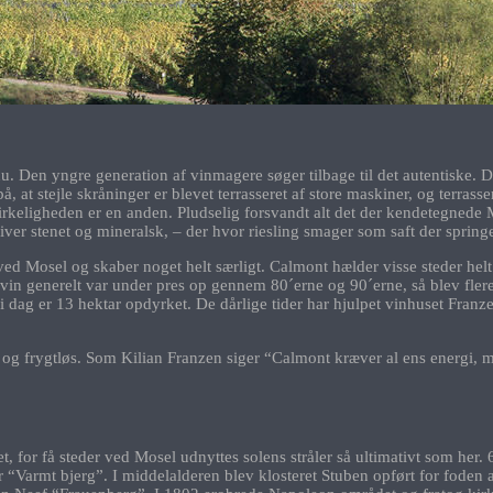
 Den yngre generation af vinmagere søger tilbage til det autentiske. Den 
ke på, at stejle skråninger er blevet terrasseret af store maskiner, og terra
keligheden er en anden. Pludselig forsvandt alt det der kendetegnede M
liver stenet og mineralsk, – der hvor riesling smager som saft der springe
d Mosel og skaber noget helt særligt. Calmont hælder visse steder helt 
vin generelt var under pres op gennem 80´erne og 90´erne, så blev flere 
dag er 13 hektar opdyrket. De dårlige tider har hjulpet vinhuset Franzen 
sk og frygtløs. Som Kilian Franzen siger “Calmont kræver al ens energ
, for få steder ved Mosel udnyttes solens stråler så ultimativt som her
 “Varmt bjerg”. I middelalderen blev klosteret Stuben opført for foden 