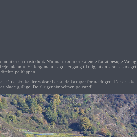
lmont er en mastodont. Når man kommer kørende for at besøge Weingut 
t dreje udenom. En klog mand sagde engang til mig, at erosion ses meget t
direkte på klippen.
, på de stokke der vokser her, at de kæmper for næringen. Der er ikke 
s blade gullige. De skriger simpelthen på vand!