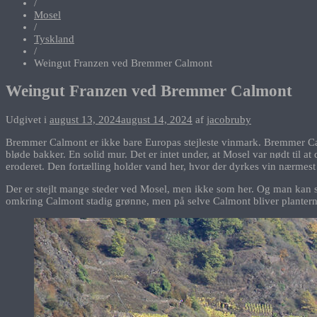
/
Mosel
/
Tyskland
/
Weingut Franzen ved Bremmer Calmont
Weingut Franzen ved Bremmer Calmont
Udgivet i
august 13, 2024
august 14, 2024
af
jacobruby
Bremmer Calmont er ikke bare Europas stejleste vinmark. Bremmer Ca
bløde bakker. En solid mur. Det er intet under, at Mosel var nødt til a
eroderet. Den fortælling holder vand her, hvor der dyrkes vin nærmest 
Der er stejlt mange steder ved Mosel, men ikke som her. Og man kan se
omkring Calmont stadig grønne, men på selve Calmont bliver planterne