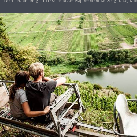
eef “Frauenberg”. I 1802 erobrede Napoleon området og fratog kirken s