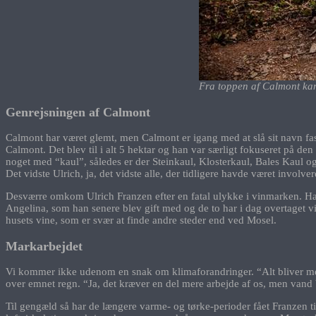
Fra toppen af Calmont kan
Genrejsningen af Calmont
Calmont har været glemt, men Calmont er igang med at slå sit navn fas
Calmont. Det blev til i alt 5 hektar og han var særligt fokuseret på
noget med “kaul”, således er der Steinkaul, Klosterkaul, Bales Kaul og
Det vidste Ulrich, ja, det vidste alle, der tidligere havde været involv
Desværre omkom Ulrich Franzen efter en fatal ulykke i vinmarken. Han
Angelina, som han senere blev gift med og de to har i dag overtaget v
husets vine, som er svær at finde andre steder end ved Mosel.
Markarbejdet
Vi kommer ikke udenom en snak om klimaforandringer. “Alt bliver mere 
over emnet regn. “Ja, det kræver en del mere arbejde af os, men vand b
Til gengæld så har de længere varme- og tørke-perioder fået Franzen ti