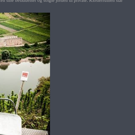
ine besiddelser og solgte jorden til private. Klosterruinen står