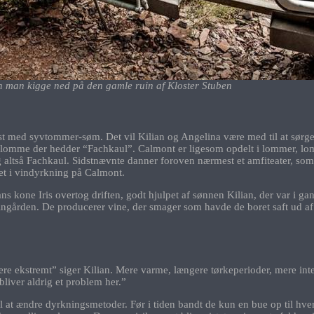
 man kigge ned på den gamle ruin af Kloster Stuben
t med syvtommer-søm. Det vil Kilian og Angelina være med til at sørge f
 den lomme der hedder “Fachkaul”. Calmont er ligesom opdelt i lommer, 
 altså Fachkaul. Sidstnævnte danner foroven nærmest et amfiteater, som s
eret i vindyrkning på Calmont.
s kone Iris overtog driften, godt hjulpet af sønnen Kilian, der var i
ingården. De producerer vine, der smager som havde de boret saft ud af 
ekstremt” siger Kilian. Mere varme, længere tørkeperioder, mere intens 
liver aldrig et problem her.”
l at ændre dyrkningsmetoder. Før i tiden bandt de kun en bue op til hver