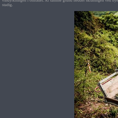
vindyrkningen i området. Af samme grund hedder skråningen ved byen N
stadig.