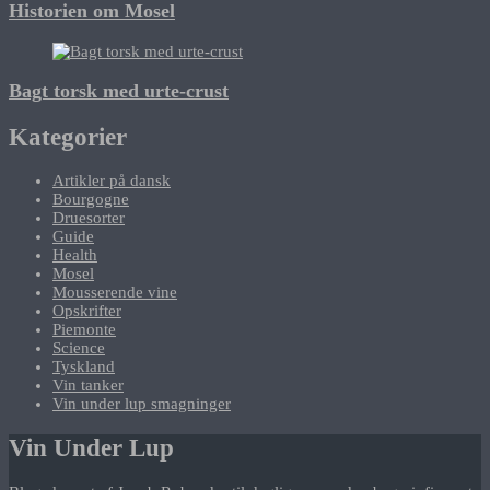
Historien om Mosel
Bagt torsk med urte-crust
Kategorier
Artikler på dansk
Bourgogne
Druesorter
Guide
Health
Mosel
Mousserende vine
Opskrifter
Piemonte
Science
Tyskland
Vin tanker
Vin under lup smagninger
Vin Under Lup