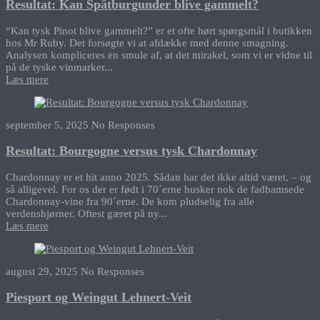
Resultat: Kan Spätburgunder blive gammelt?
“Kan tysk Pinot blive gammelt?” er et ofte hørt spørgsmål i butikken
hos Mr Ruby. Det forsøgte vi at afdække med denne smagning.
Analysen kompliceres en smule af, at det mirakel, som vi er vidne til
på de tyske vinmarker...
Læs mere
september 5, 2025
No Responses
Resultat: Bourgogne versus tysk Chardonnay
Chardonnay er et hit anno 2025. Sådan har det ikke altid været, – og
så alligevel. For os der er født i 70´erne husker nok de fadbamsede
Chardonnay-vine fra 90´erne. De kom pludselig fra alle
verdenshjørner. Oftest gæret på ny...
Læs mere
august 29, 2025
No Responses
Piesport og Weingut Lehnert-Veit