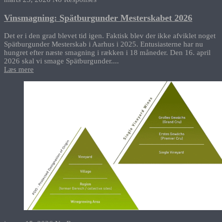
Vinsmagning: Spätburgunder Mesterskabet 2026
Det er i den grad blevet tid igen. Faktisk blev der ikke afviklet noget
Spätburgunder Mesterskab i Aarhus i 2025. Entusiasterne har nu
hungret efter næste smagning i rækken i 18 måneder. Den 16. april
2026 skal vi smage Spätburgunder....
Læs mere