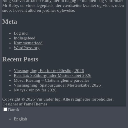
Blog skrevet af Jacob Ruby, der til daglig er manden bag vinfirmaet
Mr Ruby, en vinøs legeplads, der værdsætter kvalitet og viden, uden
snob. Forvent altid en jordnær oplevelse.
Meta
Log ind
Indlægsfeed
Kommentarfeed
WordPress.org
Recent Posts
Vinsmagning: Em for tør Riesling 2026
Resultat: Spätburgunder Mesterskabet 2026
Mosel Riesling – Clottens glemte parceller
Vinsmagning: Spätburgunder Mesterskabet 2026
Ny tysk vinlov fra 2026
Copyright © 2026
Vin under lup
. Alle rettigheder forbeholdes.
Designet af
FameThemes
Dansk
English