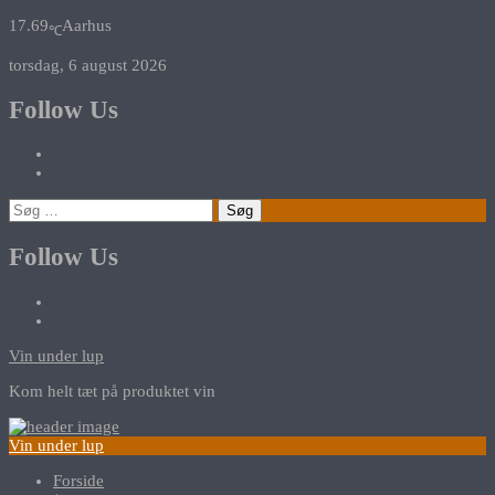
17.69
Aarhus
℃
torsdag, 6 august 2026
Follow Us
Søg
efter:
Follow Us
Vin under lup
Kom helt tæt på produktet vin
Vin under lup
Forside