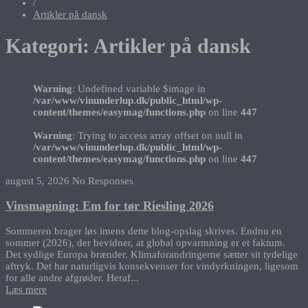
/
Artikler på dansk
Kategori:
Artikler på dansk
Warning
: Undefined variable $image in
/var/www/vinunderlup.dk/public_html/wp-
content/themes/easymag/functions.php
on line
447
Warning
: Trying to access array offset on null in
/var/www/vinunderlup.dk/public_html/wp-
content/themes/easymag/functions.php
on line
447
august 5, 2026
No Responses
Vinsmagning: Em for tør Riesling 2026
Sommeren brager løs imens dette blog-opslag skrives. Endnu en
sommer (2026), der bevidner, at global opvarmning er et faktum.
Det sydlige Europa brænder. Klimaforandringerne sætter sit tydelige
aftryk. Det har naturligvis konsekvenser for vindyrkningen, ligesom
for alle andre afgrøder. Heraf...
Læs mere