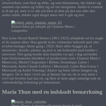
observerbare, som flod og ebbe, og som blomsterne, der lukker sig
sammen om natten og folder sig ud om morgenen. Andre er sværere
at få øje på, men vi er alle påvirket af dem på den ene eller den
anden måde, måske også meget mere end vi går og tror.
Robert Eden på arbejde på Chateau Maris i
Languedoc
Den tyske filosof Rudolf Steiner (1861-1925) arbejdede ud fra nogle
af de samme idéer. Han gjorde tyske vinbønder bekendt med sine
overbevisninger første gang i 1924. Hans idéer bygger på, at
menneske, dyreliv, planter og jord er tæt forbundet med kræfter i
universet. Den gang troede man manden var gal, i dag anvendes
hans biodynamiske teknikker af producenter som: Chateau Maris i
Minervois, Michel Chapoutier i Rhône, Dominique Lafon i
Meursault, Anne-Claude Leflaive i Meursault, Lalou Bize-Leroy i
Meursault og André Ostertag i Alsace og listen bliver længere og
længere. De er ikke i tvivl om at Steiner har ret, de er nok mere i
tvivl om hvorfor han har ret, og flere af dem søger naturligt nok en
videnskabelig forklaring på fænomenet.
Maria Thun med en indskudt bemærkning
Maria Thun´s kalender udkommer hvert år med