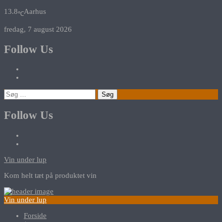
13.8
Aarhus
℃
fredag, 7 august 2026
Follow Us
Søg
efter:
Follow Us
Vin under lup
Kom helt tæt på produktet vin
Vin under lup
Forside