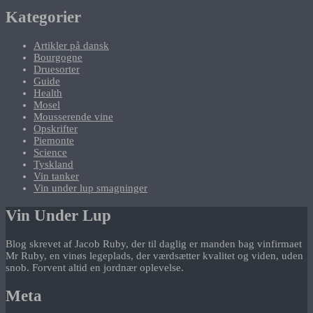
Kategorier
Artikler på dansk
Bourgogne
Druesorter
Guide
Health
Mosel
Mousserende vine
Opskrifter
Piemonte
Science
Tyskland
Vin tanker
Vin under lup smagninger
Vin Under Lup
Blog skrevet af Jacob Ruby, der til daglig er manden bag vinfirmaet
Mr Ruby, en vinøs legeplads, der værdsætter kvalitet og viden, uden
snob. Forvent altid en jordnær oplevelse.
Meta