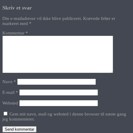
Skriv et svar
Din e-mailadresse vil ikke blive publiceret.
Krævede felter er
markeret med
*
Kommentar
*
Navn
*
E-mail
*
Websted
Gem mit navn, mail og websted i denne browser til næste gang
jeg kommenterer.