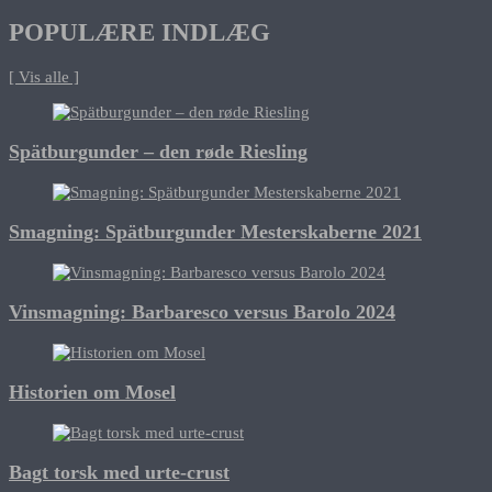
POPULÆRE INDLÆG
[ Vis alle ]
Spätburgunder – den røde Riesling
Smagning: Spätburgunder Mesterskaberne 2021
Vinsmagning: Barbaresco versus Barolo 2024
Historien om Mosel
Bagt torsk med urte-crust