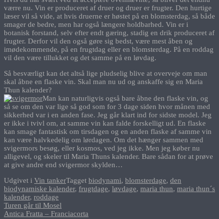
værre nu. Vin er produceret af druer og druer er frugter. Den hurtige
læser vil så vide, at hvis druerne er høstet på en blomsterdag, så både
smager de bedre, men har også længere holdbarhed. Vin er i
botanisk forstand, selv efter endt gæring, stadig en drik produceret af
frugter. Derfor vil den også gøre sig bedst, være mest åben og
imødekommende, på en frugtdag eller en blomsterdag. På en roddag
vil den være tillukket og det samme på en løvdag.
Så besværligt kan det altså lige pludselig blive at overveje om man
skal åbne en flaske vin. Skal man nu ud og anskaffe sig en Maria
Thun kalender?
Man kan naturligvis også bare åbne den flaske vin, og
så se om den var lige så god som for 3 dage siden hvor månen med
sikkerhed var i en anden fase. Jeg går klart ind for sidste model. Jeg
er ikke i tvivl om, at samme vin kan falde forskelligt ud. En flaske
kan smage fantastisk om tirsdagen og en anden flaske af samme vin
kan være halvkedelig om lørdagen. Om det hænger sammen med
svigermors besøg, eller kosmos, ved jeg ikke. Men jeg køber nu
alligevel, og skeler til Maria Thuns kalender. Bare sådan for at prøve
at give andre end svigermor skylden…
Udgivet i
Vin tanker
Tagget
biodynami
,
blomsterdage
,
den
biodynamiske kalender
,
frugtdage
,
løvdage
,
maria thun
,
maria thun´s
kalender
,
roddage
Indlægsnavigation
Turen går til Mosel
Antica Fratta – Franciacorta