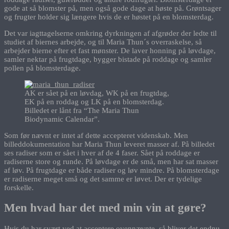
gode at så blomster på, men også gode dage at høste på. Grøntsager
og frugter holder sig længere hvis de er høstet på en blomsterdag.
Det var iagttagelserne omkring dyrkningen af afgrøder der ledte til
studiet af biernes arbejde, og til Maria Thun´s overraskelse, så
arbejder bierne efter et fast mønster. De laver honning på løvdage,
samler nektar på frugtdage, bygger bistade på roddage og samler
pollen på blomsterdage.
AK er sået på en løvdag, WK på en frugtdag,
EK på en roddag og LK på en blomsterdag.
Billedet er lånt fra “The Maria Thun
Biodynamic Calendar”.
Som før nævnt er intet af dette accepteret videnskab. Men
billeddokumentation har Maria Thun leveret masser af. På billedet
ses radiser som er sået i hver af de 4 faser. Sået på roddage er
radiserne store og runde. På løvdage er de små, men har sat masser
af løv. På frugtdage er både radiser og løv mindre. På blomsterdage
er radiserne meget små og det samme er løvet. Der er tydelige
forskelle.
Men hvad har det med min vin at gøre?
Hvis du har svært ved at acceptere ovennævnte, så bliver det endnu