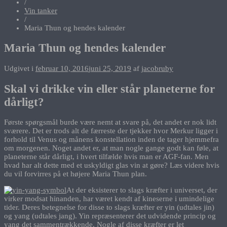
/
Vin tanker
/
Maria Thun og hendes kalender
Maria Thun og hendes kalender
Udgivet i
februar 10, 2016
juni 25, 2019
af
jacobruby
Skal vi drikke vin eller står planeterne for
dårligt?
Første spørgsmål burde være nemt at svare på, det andet er nok lidt
sværere. Det er trods alt de færreste der tjekker hvor Merkur ligger i
forhold til Venus og månens konstellation inden de tager hjemmefra
om morgenen. Noget andet er, at man nogle gange godt kan føle, at
planeterne står dårligt, i hvert tilfælde hvis man er AGF-fan. Men
hvad har alt dette med et uskyldigt glas vin at gøre? Læs videre hvis
du vil forvirres på et højere Maria Thun plan.
At der eksisterer to slags kræfter i universet, der
virker modsat hinanden, har været kendt af kineserne i umindelige
tider. Deres betegnelse for disse to slags kræfter er yin (udtales jin)
og yang (udtales jang). Yin repræsenterer det udvidende princip og
yang det sammentrækkende. Nogle af disse kræfter er let