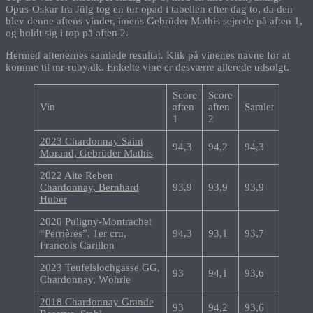
Opus-Oskar fra Jülg tog en tur opad i tabellen efter dag to, da den
blev denne aftens vinder, imens Gebrüder Mathis sejrede på aften 1,
og holdt sig i top på aften 2.
Hermed aftenernes samlede resultat. Klik på vinenes navne for at
komme til mr-ruby.dk. Enkelte vine er desværre allerede udsolgt.
Score
Score
Vin
aften
aften
Samlet
1
2
2023 Chardonnay Saint
94,3
94,2
94,3
Morand, Gebrüder Mathis
2022 Alte Reben
Chardonnay, Bernhard
93,9
93,9
93,9
Huber
2020 Puligny-Montrachet
“Perrières”, 1er cru,
94,3
93,1
93,7
Francois Carillon
2023 Teufelslochgasse GG,
93
94,1
93,6
Chardonnay, Wöhrle
2018 Chardonnay Grande
93
94,2
93,6