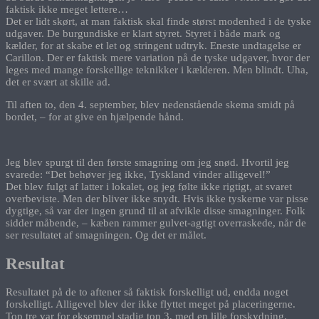
faktisk ikke meget lettere…
Det er lidt skørt, at man faktisk skal finde størst modenhed i de tyske
udgaver. De burgundiske er klart styret. Styret i både mark og
kælder, for at skabe et let og stringent udtryk. Eneste undtagelse er
Carillon. Der er faktisk mere variation på de tyske udgaver, hvor der
leges med mange forskellige teknikker i kælderen. Men blindt. Uha,
det er svært at skille ad.
Til aften to, den 4. september, blev nedenstående skema smidt på
bordet, – for at give en hjælpende hånd.
Jeg blev spurgt til den første smagning om jeg snød. Hvortil jeg
svarede: “Det behøver jeg ikke, Tyskland vinder alligevel!”
Det blev fulgt af latter i lokalet, og jeg følte ikke rigtigt, at svaret
overbeviste. Men der bliver ikke snydt. Hvis ikke tyskerne var pisse
dygtige, så var der ingen grund til at afvikle disse smagninger. Folk
sidder måbende, – kæben rammer gulvet-agtigt overraskede, når de
ser resultatet af smagningen. Og det er målet.
Resultat
Resultatet på de to aftener så faktisk forskelligt ud, endda noget
forskelligt. Alligevel blev der ikke flyttet meget på placeringerne.
Top tre var for eksempel stadig top 3, med en lille forskydning.