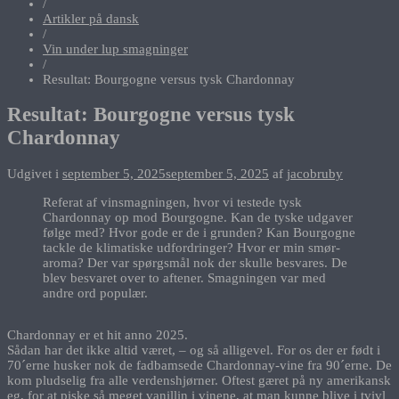
/
Artikler på dansk
/
Vin under lup smagninger
/
Resultat: Bourgogne versus tysk Chardonnay
Resultat: Bourgogne versus tysk
Chardonnay
Udgivet i
september 5, 2025
september 5, 2025
af
jacobruby
Referat af vinsmagningen, hvor vi testede tysk
Chardonnay op mod Bourgogne. Kan de tyske udgaver
følge med? Hvor gode er de i grunden? Kan Bourgogne
tackle de klimatiske udfordringer? Hvor er min smør-
aroma? Der var spørgsmål nok der skulle besvares. De
blev besvaret over to aftener. Smagningen var med
andre ord populær.
Chardonnay er et hit anno 2025.
Sådan har det ikke altid været, – og så alligevel. For os der er født i
70´erne husker nok de fadbamsede Chardonnay-vine fra 90´erne. De
kom pludselig fra alle verdenshjørner. Oftest gæret på ny amerikansk
eg, for at piske så meget vanillin i vinene, at man kunne blive i tvivl