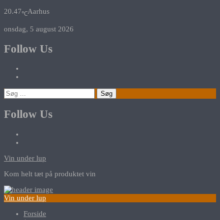
20.47
Aarhus
℃
onsdag, 5 august 2026
Follow Us
Søg
efter:
Follow Us
Vin under lup
Kom helt tæt på produktet vin
Vin under lup
Forside