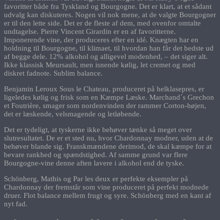
favoritter både fra Tyskland og Bourgogne. Det er klart, at et sådant
udvalg kan diskuteres. Nogen vil nok mene, at de valgte Bourgogner
er til den lette side. Det er de fleste af dem, med ovenfor omtalte
undtagelse. Pierre Vincent Girardin er en af favoritterne.
Imponerende vine, der produceres efter en idé. Knægten har en
holdning til Bourgogne, til klimaet, til hvordan han får det bedste ud
af begge dele. 12% alkohol og alligevel modenhed, – det siger alt.
Ikke klassisk Meursault, men isnende kølig, let cremet og med
diskret fadnote. Sublim balance.
Benjamin Leroux Sous le Chateau, produceret på helklasepres, er
ligeledes kølig og frisk som en Kæmpe Læske. Marchand´s Grechon
et Foutrière, smager som nordenvinden der rammer Corton-højen,
det er læskende, velsmagende og letløbende.
Det er tydeligt, at tyskerne ikke behøver tænke så meget over
slutresultatet. De er et sted nu, hvor Chardonnay modner, uden at de
behøver blande sig. Franskmændene derimod, de skal kæmpe for at
bevare rankhed og spændstighed. Af samme grund var flere
Bourgogne-vine denne aften lavere i alkohol end de tyske.
Schönberg, Mathis og Par les deux er perfekte eksempler på
Chardonnay der fremstår som vine produceret på perfekt modnede
druer. Flot balance mellem frugt og syre. Schönberg med en kant af
nyt fad.