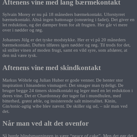
Aftenens vine med lang bærmekontakt
Sylvain Morey er nu på 18 måneders bærmekontakt. Uforstyrret
bærmekontakt. Altså ingen battonage (omrøring i fadet). Det giver en
let reduktion, og det dæmper frem for alt frugten. Her går vi mere
over i nødder og røg.
Johannes Jülg er det tyske modstykke. Her er vi på 20 måneders
bærmekontakt. Duften tilføres igen nødder og røg. Til trods for det,
så stråler vinen af moden frugt, samt en vild syre, som afslører, at
den må være tysk.
Aftenens vine med skindkontakt
Markus Wöhrle og Julian Huber er gode venner. De henter stor
inspiration i hinandens vinmageri. Det smager man tydeligt. De
bruger begge 24 timers skindkontakt og leger med en let reduktion i
deres vine. Det er Chardonnay der tager fat i mundhulen, med
bitterhed, grønt æble, og insisterende salt mineralitet. Kinin,
Gin/tonic-agtig wibe blev nævnt. De skiller sig ud, – når man ved
det.
Når man ved alt det ovenfor
Så burde blindsmagningen jo være “peace of cake”. Men det gør det