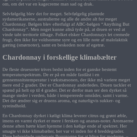
om, om det var en kagecreme man sad og drak.
Selvfølgelig blev det for meget. Selvfølgelig plantede
sydamerikanerne, australierne og alle de andre alt for meget
Chardonnay. Bølgen blev efterfulgt af ABC-bølgen “Anything But
Chardonnay”. Men noget kunne altså tyde på, at druen er ved at
vinde tabt territorie tilbage. Folket elsker Chardonnays let cremede
frugt, den ikke for voldsomme syre og en lille note af malolaktisk
gæring (smørnoter), samt en beskeden note af egetræ.
Chardonnay i forskellige klimabælter
De fleste druesorter trives bedst inden for et ganske bestemt
temperaturspektrum. De er på en måde fastlåst i en
gennemsnitstemperatur i vækstsæsonen, der ikke må variere meget
mere end 2 grader. Der er Chardonnay anderledes. Druen tackler et
spænd på helt op til 4 grader. Det er derfor man ser den dyrket så
mange steder i verden, både i tempererede områder, samt i varme.
Det der ændrer sig er druens aroma, og naturligvis sukker- og
syreindhold.
En Chardonnay dyrket i køligt klima leverer citrus og grønt æble,
imens en varmt dyrket er mere i fersken og ananas-noter. Aromaerne
denne aften hørte klart hjemme i den kølige ende af spektret. Her
smagte vi ikke klimabælter, her var vi inden for 4 breddegrader.
Flere bebrejdede undervejs Bourgogne for at blive for moderne, –