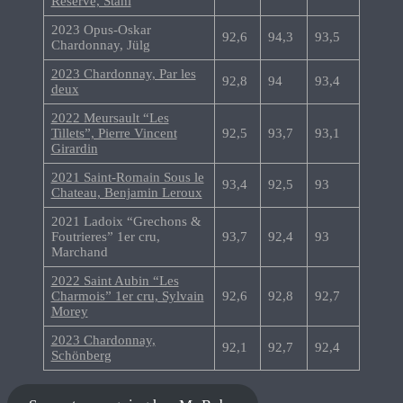
Reserve, Stahl
2023 Opus-Oskar
92,6
94,3
93,5
Chardonnay, Jülg
2023 Chardonnay, Par les
92,8
94
93,4
deux
2022 Meursault “Les
Tillets”, Pierre Vincent
92,5
93,7
93,1
Girardin
2021 Saint-Romain Sous le
93,4
92,5
93
Chateau, Benjamin Leroux
2021 Ladoix “Grechons &
Foutrieres” 1er cru,
93,7
92,4
93
Marchand
2022 Saint Aubin “Les
Charmois” 1er cru, Sylvain
92,6
92,8
92,7
Morey
2023 Chardonnay,
92,1
92,7
92,4
Schönberg