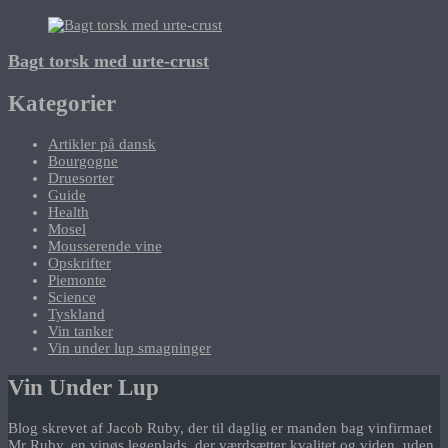
Bagt torsk med urte-crust
Kategorier
Artikler på dansk
Bourgogne
Druesorter
Guide
Health
Mosel
Mousserende vine
Opskrifter
Piemonte
Science
Tyskland
Vin tanker
Vin under lup smagninger
Vin Under Lup
Blog skrevet af Jacob Ruby, der til daglig er manden bag vinfirmaet
Mr Ruby, en vinøs legeplads, der værdsætter kvalitet og viden, uden