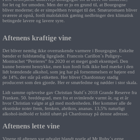
for let og for umoden. Men der er jo en grund til, at Bourgogne
bliver moderne; de er simpelthen tvunget til det. Smøraromaen bliver
sværere at opnå, fordi malolaktisk gæring nedbringer den klimatisk
betingede lavere og lavere syre.
Aftenens kraftige vine
Det bliver nemlig ikke overraskende varmere i Bourgogne. Enkelte
bønder er fuldstændig ligeglade. Francois Carillon´s Puligny-
Montrachet “Perrieres” fra 2020 er et meget godt eksempel. Den
kunne bestemt henrykke, men kun fordi folk ikke bed mærke i den
lidt brændende alkohol, som jeg har på fornemmelsen er højere end
de 14%, der står på etiketten. Her bliver Chardonnay stadig
produceret som den gjorde. Her er smørfedme og nødder i stor skala.
Lidt samme oplevelse gav Christian Stahl´s 2018 Grande Reserve fra
Franken. 50. breddegrad, men fra et svimlende varmt år, og et år
hvor Christian valgte at gå med modenheden. Her kommer alle de
eksotiske noter frem, fersken, abrikos, ananas. 13,5% naturligt
alkohol-indhold er hidtil uhørt på Chardonnay på denne adresse.
Aftenens lette vine
Vinene til aftenen var udvalgt blandt nogle af Mr Ruby´s egne