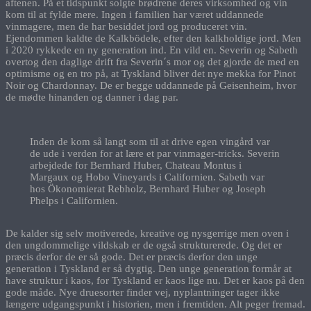
aftenen. På et tidspunkt solgte brødrene deres virksomhed og vin
kom til at fylde mere. Ingen i familien har været uddannede
vinmagere, men de har besiddet jord og produceret vin.
Ejendommen kaldte de Kalkbödele, efter den kalkholdige jord. Men
i 2020 rykkede en ny generation ind. En vild en. Severin og Sabeth
overtog den daglige drift fra Severin´s mor og det gjorde de med en
optimisme og en tro på, at Tyskland bliver det nye mekka for Pinot
Noir og Chardonnay. De er begge uddannede på Geisenheim, hvor
de mødte hinanden og danner i dag par.
Inden de kom så langt som til at drive egen vingård var
de ude i verden for at lære et par vinmager-tricks. Severin
arbejdede for Bernhard Huber, Chateau Montus i
Margaux og Hobo Vineyards i Californien. Sabeth var
hos Ökonomierat Rebholz, Bernhard Huber og Joseph
Phelps i Californien.
De kalder sig selv motiverede, kreative og nysgerrige men oven i
den ungdommelige vildskab er de også strukturerede. Og det er
præcis derfor de er så gode. Det er præcis derfor den unge
generation i Tyskland er så dygtig. Den unge generation formår at
have struktur i kaos, for Tyskland er kaos lige nu. Det er kaos på den
gode måde. Nye druesorter finder vej, nyplantninger tager ikke
længere udgangspunkt i historien, men i fremtiden. Alt peger fremad.