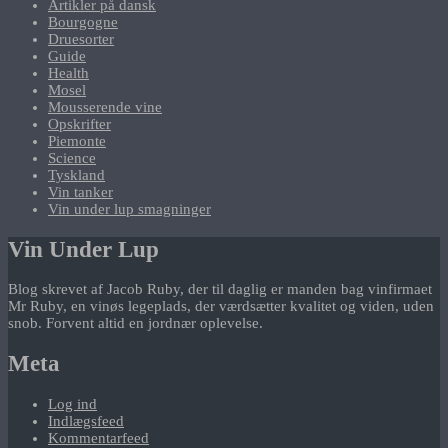
Artikler på dansk
Bourgogne
Druesorter
Guide
Health
Mosel
Mousserende vine
Opskrifter
Piemonte
Science
Tyskland
Vin tanker
Vin under lup smagninger
Vin Under Lup
Blog skrevet af Jacob Ruby, der til daglig er manden bag vinfirmaet
Mr Ruby, en vinøs legeplads, der værdsætter kvalitet og viden, uden
snob. Forvent altid en jordnær oplevelse.
Meta
Log ind
Indlægsfeed
Kommentarfeed