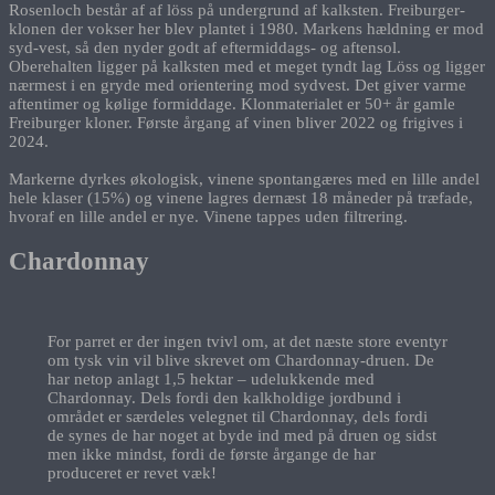
Rosenloch består af af löss på undergrund af kalksten. Freiburger-
klonen der vokser her blev plantet i 1980. Markens hældning er mod
syd-vest, så den nyder godt af eftermiddags- og aftensol.
Oberehalten ligger på kalksten med et meget tyndt lag Löss og ligger
nærmest i en gryde med orientering mod sydvest. Det giver varme
aftentimer og kølige formiddage. Klonmaterialet er 50+ år gamle
Freiburger kloner. Første årgang af vinen bliver 2022 og frigives i
2024.
Markerne dyrkes økologisk, vinene spontangæres med en lille andel
hele klaser (15%) og vinene lagres dernæst 18 måneder på træfade,
hvoraf en lille andel er nye. Vinene tappes uden filtrering.
Chardonnay
For parret er der ingen tvivl om, at det næste store eventyr
om tysk vin vil blive skrevet om Chardonnay-druen. De
har netop anlagt 1,5 hektar – udelukkende med
Chardonnay. Dels fordi den kalkholdige jordbund i
området er særdeles velegnet til Chardonnay, dels fordi
de synes de har noget at byde ind med på druen og sidst
men ikke mindst, fordi de første årgange de har
produceret er revet væk!