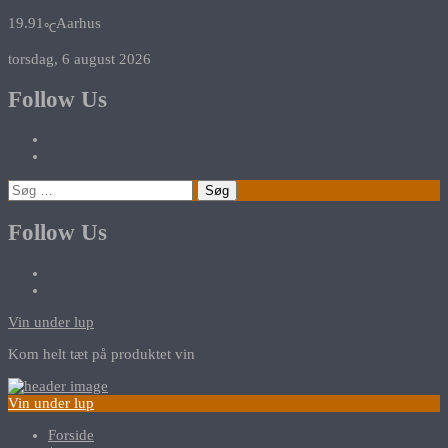
19.91
Aarhus
℃
torsdag, 6 august 2026
Follow Us
Søg
efter:
Follow Us
Vin under lup
Kom helt tæt på produktet vin
Vin under lup
Forside