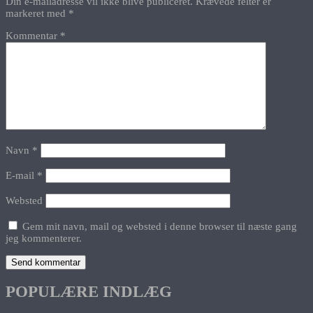
Din e-mailadresse vil ikke blive publiceret.
Krævede felter er
markeret med
*
Kommentar
*
Navn
*
E-mail
*
Websted
Gem mit navn, mail og websted i denne browser til næste gang
jeg kommenterer.
POPULÆRE INDLÆG