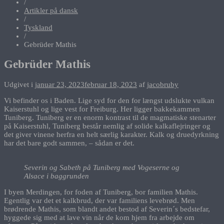
/
Artikler på dansk
/
Tyskland
/
Gebrüder Mathis
Gebrüder Mathis
Udgivet i
januar 23, 2023
februar 18, 2023
af
jacobruby
Vi befinder os i Baden. Lige syd for den for længst udslukte vulkan
Kaiserstuhl og lige vest for Freiburg. Her ligger bakkekammen
Tuniberg. Tuniberg er en enorm kontrast til de magmatiske stenarter
på Kaiserstuhl, Tuniberg består nemlig af solide kalkaflejringer og
det giver vinene herfra en helt særlig karakter. Kalk og druedyrkning
har det bare godt sammen, – sådan er det.
Severin og Sabeth på Tuniberg med Vogeserne og
Alsace i baggrunden
I byen Merdingen, for foden af Tuniberg, bor familien Mathis.
Egentlig var det et kalkbrud, der var familiens levebrød. Men
brødrende Mathis, som blandt andet bestod af Severin´s bedstefar,
hyggede sig med at lave vin når de kom hjem fra arbejde om