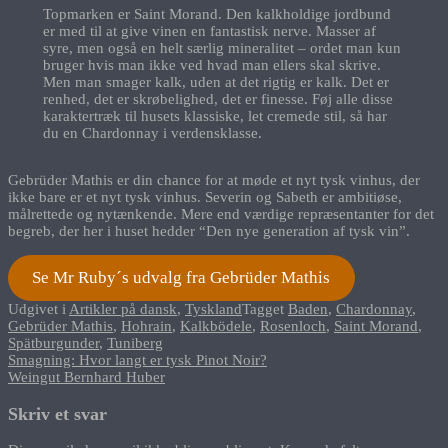
Topmarken er Saint Morand. Den kalkholdige jordbund
er med til at give vinen en fantastisk nerve. Masser af
syre, men også en helt særlig mineralitet – ordet man kun
bruger hvis man ikke ved hvad man ellers skal skrive.
Men man smager kalk, uden at det rigtig er kalk. Det er
renhed, det er skrøbelighed, det er finesse. Føj alle disse
karaktertræk til husets klassiske, let cremede stil, så har
du en Chardonnay i verdensklasse.
Gebrüder Mathis er din chance for at møde et nyt tysk vinhus, der
ikke bare er et nyt tysk vinhus. Severin og Sabeth er ambitiøse,
målrettede og nytænkende. Mere end værdige repræsentanter for det
begreb, der her i huset hedder “Den nye generation af tysk vin”.
Se Mr Ruby´s udvalg fra Gebrüder Mathis
Udgivet i
Artikler på dansk
,
Tyskland
Tagget
Baden
,
Chardonnay
,
Gebrüder Mathis
,
Hohrain
,
Kalkbödele
,
Rosenloch
,
Saint Morand
,
Spätburgunder
,
Tuniberg
Indlægsnavigation
Smagning: Hvor langt er tysk Pinot Noir?
Weingut Bernhard Huber
Skriv et svar