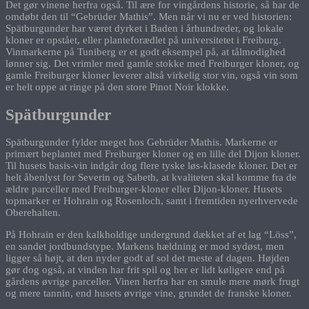
Det gør vinene herfra også. Til ære for vingårdens historie, så har de
omdøbt den til “Gebrüder Mathis”. Men når vi nu er ved historien:
Spätburgunder har været dyrket i Baden i århundreder, og lokale
kloner er opstået, eller planteforædlet på universitetet i Freiburg.
Vinmarkerne på Tuniberg er et godt eksempel på, at tålmodighed
lønner sig. Det vrimler med gamle stokke med Freiburger kloner, og
gamle Freiburger kloner leverer altså virkelig stor vin, også vin som
er helt oppe at ringe på den store Pinot Noir klokke.
Spätburgunder
Spätburgunder fylder meget hos Gebrüder Mathis. Markerne er
primært beplantet med Freiburger kloner og en lille del Dijon kloner.
Til husets basis-vin indgår dog flere tyske løs-klasede kloner. Det er
helt åbenlyst for Severin og Sabeth, at kvaliteten skal komme fra de
ældre parceller med Freiburger-kloner eller Dijon-kloner. Husets
topmarker er Hohrain og Rosenloch, samt i fremtiden nyerhvervede
Oberehalten.
På Hohrain er den kalkholdige undergrund dækket af et lag “Löss”,
en sandet jordbundstype. Markens hældning er mod sydøst, men
ligger så højt, at den nyder godt af sol det meste af dagen. Højden
gør dog også, at vinden har frit spil og her er lidt køligere end på
gårdens øvrige parceller. Vinen herfra har en smule mere mørk frugt
og mere tannin, end husets øvrige vine, grundet de franske kloner.