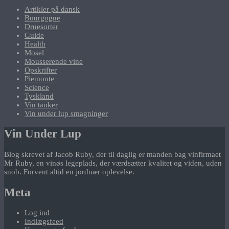
Artikler på dansk
Bourgogne
Druesorter
Guide
Health
Mosel
Mousserende vine
Opskrifter
Piemonte
Science
Tyskland
Vin tanker
Vin under lup smagninger
Vin Under Lup
Blog skrevet af Jacob Ruby, der til daglig er manden bag vinfirmaet
Mr Ruby, en vinøs legeplads, der værdsætter kvalitet og viden, uden
snob. Forvent altid en jordnær oplevelse.
Meta
Log ind
Indlægsfeed