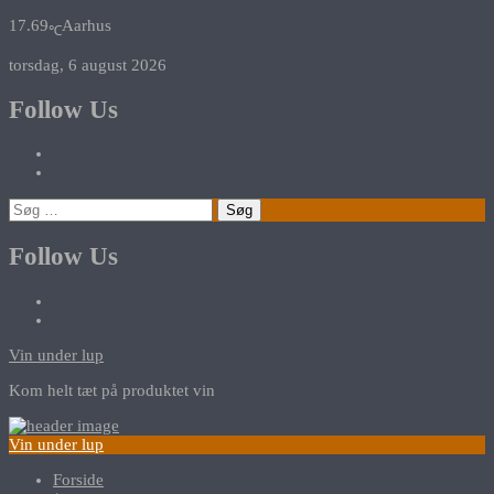
17.69
Aarhus
℃
torsdag, 6 august 2026
Follow Us
Søg
efter:
Follow Us
Vin under lup
Kom helt tæt på produktet vin
Vin under lup
Forside