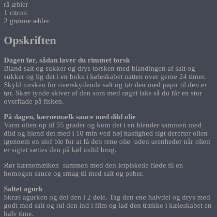
rå æbler
1 citron
2 grønne æbler
Opskriften
Dagen før, sådan laver du rimmet torsk
Bland salt og sukker og drys torsken med blandingen af salt og
sukker og lig det i en boks i køleskabet natten over gerne 24 timer.
Skyld torsken for overskydende salt og tør den med papir til den er
tør. Skær tynde skiver af den som med røget laks så du får en stor
overflade på fisken.
På dagen, kærnemælk sauce med dild olie
Varm olien op til 55 grader og kom det i en blender sammen med
dild og blend det med i 10 min ved høj hastighed sigt derefter olien
igennem en stof ble for at få den rene olie uden urenheder når olien
er sigtet sættes den på køl indtil brug.
Rør kærnemælken sammen med den letpiskede fløde til en
homogen sauce og smag til med salt og peber.
Saltet agurk
Skræl agurken og del den i 2 dele. Tag den ene halvdel og drys med
godt med salt og rul den ind i film og lad den trække i kæleskabet en
halv time.