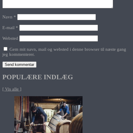
Navn
*
E-mail
*
Websted
Gem mit navn, mail og websted i denne browser til næste gang
jeg kommenterer.
POPULÆRE INDLÆG
[ Vis alle ]