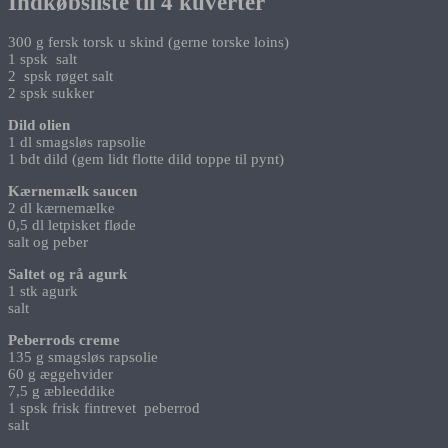
Indkøbsliste til 4 kuverter
300 g fersk torsk u skind (gerne torske loins)
1 spsk salt
2 spsk røget salt
2 spsk sukker
Dild olien
1 dl smagsløs rapsolie
1 bdt dild (gem lidt flotte dild toppe til pynt)
Kærnemælk saucen
2 dl kærnemælke
0,5 dl letpisket fløde
salt og peber
Saltet og rå agurk
1 stk agurk
salt
Peberrods creme
135 g smagsløs rapsolie
60 g æggehvider
7,5 g æbleeddike
1 spsk frisk fintrevet peberrod
salt