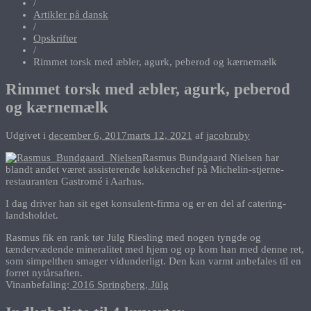
/
Artikler på dansk
/
Opskrifter
/
Rimmet torsk med æbler, agurk, peberod og kærnemælk
Rimmet torsk med æbler, agurk, peberod
og kærnemælk
Udgivet i
december 6, 2017
marts 12, 2021
af
jacobruby
Rasmus Bundgaard Nielsen har
blandt andet været assisterende køkkenchef på Michelin-stjerne-
restauranten Gastromé i Aarhus.
I dag driver han sit eget konsulent-firma og er en del af catering-
landsholdet.
Rasmus fik en rank tør Jülg Riesling med nogen tyngde og
tændervædende mineralitet med hjem og op kom han med denne ret,
som simpelthen smager vidunderligt. Den kan varmt anbefales til en
forret nytårsaften.
Vinanbefaling:
2016 Springberg, Jülg