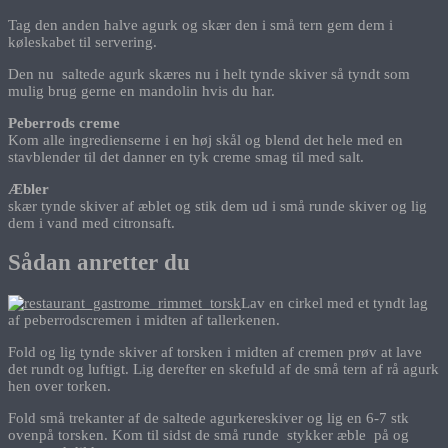
Tag den anden halve agurk og skær den i små tern gem dem i
køleskabet til servering.
Den nu saltede agurk skæres nu i helt tynde skiver så tyndt som
mulig brug gerne en mandolin hvis du har.
Peberrods creme
Kom alle ingredienserne i en høj skål og blend det hele med en
stavblender til det danner en tyk creme smag til med salt.
Æbler
skær tynde skiver af æblet og stik dem ud i små runde skiver og lig
dem i vand med citronsaft.
Sådan anretter du
Lav en cirkel med et tyndt lag
af peberrodscremen i midten af tallerkenen.
Fold og lig tynde skiver af torsken i midten af cremen prøv at lave
det rundt og luftigt. Lig derefter en skefuld af de små tern af rå agurk
hen over torken.
Fold små trekanter af de saltede agurkereskiver og lig en 6-7 stk
ovenpå torsken. Kom til sidst de små runde stykker æble på og