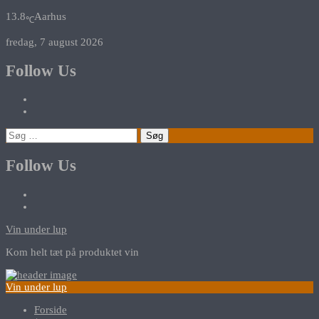
13.8
Aarhus
℃
fredag, 7 august 2026
Follow Us
Søg
efter:
Follow Us
Vin under lup
Kom helt tæt på produktet vin
Vin under lup
Forside