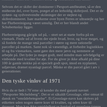
Selvom det er skifer der dominerer i Piesport-amfiteatret, så er den
midterste del, over byen, præget af en lerholdig skiferjord. Det er de
sydøst- og sydvestvendte skråninger der er stejlest og
skiferdomineret. Især markerne over byen Ferres er ultrastejle og her
har Flurbereinigung været umulig. Det er her blandt andet
Schubertuslay ligger.
Flurbereinigung går/gik ud på, – stort set at starte forfra på en
vinmark. Finde ud af hvem der ejede hvad, hvor, og hvor meget, og
så fordele de mange små parceller i større og mere rationelle
parceller på marken. Samt nok så væsentligt, at forbedre logistikken
til og fra vinmarken, samt gøre den mere jævn og nemmere at
arbejde på. Det lyder jo meget godt, med mindre man selvfølgelig er
vinbonde med kvalitet for øje. For du giver jo ikke afkald på dine
100 år gamle stokke på et specielt godt spot, imod en nyplantet,
udjævnet, drænet nyanlagt parcel. Måske er din parcel gået i arv i
generationer.
Den tyske vinlov af 1971
Hvis du er født i 70´erne så kender du med garanti navnet
“Piesporter Michelsberg”. Det er et såkaldt Grosslage, eller omsat til
dansk en “områdebetegnelse”. Et Grosslage-navn kan skrives på
etiketten uden nogen større krav til kvalitet, og uden krav til
druesort. Man kan ikke umiddelbart se forskel på grosslage (større