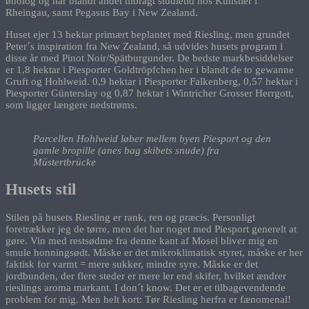
ønolog og har blandt andet tilbragt studietid hos Künstler i
Rheingau, samt Pegasus Bay i New Zealand.
Huset ejer 13 hektar primært beplantet med Riesling, men grundet
Peter´s inspiration fra New Zealand, så udvides husets program i
disse år med Pinot Noir/Spätburgunder. De bedste markbesiddelser
er 1,8 hektar i Piesporter Goldtröpfchen her i blandt de to gewanne
Gruft og Hohlweid. 0,9 hektar i Piesporter Falkenberg, 0,57 hektar i
Piesporter Günterslay og 0,87 hektar i Wintricher Grosser Herrgott,
som ligger længere nedstrøms.
Parcellen Hohlweid løber mellem byen Piesport og den
gamle bropille (anes bag skibets snude) fra
Müstertbrücke
Husets stil
Stilen på husets Riesling er rank, ren og præcis. Personligt
foretrækker jeg de tørre, men det har noget med Piesport generelt at
gøre. Vin med restsødme fra denne kant af Mosel bliver mig en
smule honningsødt. Måske er det mikroklimatisk styret, måske er her
faktisk for varmt = mere sukker, mindre syre. Måske er det
jordbunden, der flere steder er mere ler end skifer, hvilket ændrer
rieslings aroma markant. I don´t know. Det er et tilbagevendende
problem for mig. Men helt kort: Tør Riesling herfra er fænomenal!