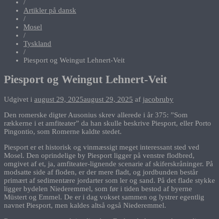
/
Artikler på dansk
/
Mosel
/
Tyskland
/
Piesport og Weingut Lehnert-Veit
Piesport og Weingut Lehnert-Veit
Udgivet i
august 29, 2025
august 29, 2025
af
jacobruby
Den romerske digter Ausonius skrev allerede i år 375: ”Som
rækkerne i et amfiteater” da han skulle beskrive Piesport, eller Porto
Pingontio, som Romerne kaldte stedet.
Piesport er et historisk og vinmæssigt meget interessant sted ved
Mosel. Den oprindelige by Piesport ligger på venstre flodbred,
omgivet af et, ja, amfiteater-lignende scenarie af skiferskråninger. På
modsatte side af floden, er der mere fladt, og jordbunden består
primært af sedimentære jordarter som ler og sand. På det flade stykke
ligger bydelen Niederemmel, som før i tiden bestod af byerne
Müstert og Emmel. De er i dag vokset sammen og lystrer egentlig
navnet Piesport, men kaldes altså også Niederemmel.