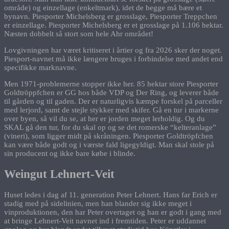
område) og einzellage (enkeltmark), idet de begge må bære et
bynavn. Piesporter Michelsberg er grosslage, Piesporter Treppchen
er einzellage. Piesporter Michelsberg er et grosslage på 1.106 hektar.
Næsten dobbelt så stort som hele Ahr området!
Lovgivningen har været kritiseret i årtier og fra 2026 sker der noget.
Piesport-navnet må ikke længere bruges i forbindelse med andet end
specifikke marknavne.
Men 1971-problemerne stopper ikke her. 85 hektar store Piesporter
Goldtröppfchen er GG hos både VDP og Der Ring, og leverer både
til gården og til gaden. Der er naturligvis kæmpe forskel på parceller
med lerjord, samt de stejle stykker med skifer. Gå en tur i markerne
over byen, så vil du se, at her er jorden meget lerholdig. Og du
SKAL gå den tur, for du skal op og se det romerske “kelteranlage”
(vineri), som ligger midt på skråningen. Piesporter Goldtröpfchen
kan være både godt og i værste fald ligegyldigt. Man skal stole på
sin producent og ikke bare købe i blinde.
Weingut Lehnert-Veit
Huset ledes i dag af 11. generation Peter Lehnert. Hans far Erich er
stadig med på sidelinien, men han blander sig ikke meget i
vinproduktionen, den har Peter overtaget og han er godt i gang med
at bringe Lehnert-Veit navnet ind i fremtiden. Peter er uddannet