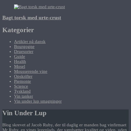
Bagt torsk med urte-crust
Kategorier
Artikler på dansk
Bourgogne
Druesorter
Guide
Health
Mosel
Mousserende vine
Opskrifter
Piemonte
Science
Tyskland
Vin tanker
Vin under lup smagninger
Vin Under Lup
Blog skrevet af Jacob Ruby, der til daglig er manden bag vinfirmaet
Mr Ruby, en vinøs legeplads, der værdsætter kvalitet og viden, uden