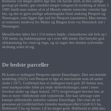
Romerne var meget aktive lige her. De havde luret, at den særlige
geologi på stedet, gør området meget velegnet til modning af druer. I
1985 fandt man ruinen af et af Mosels største romerske vinerier lige
her, og der er gjort utallige arkæologiske fund omkring Piesport og
Neumagen, som ligger lige syd for Piesport (opstrøms). Man mener,
at romernes landevej fra Mainz og Bingen kom via Hunsrück ind i
Neumagen.
Moselfloden løber her i 114 meters højde, vinmarkerne når helt op i
350 meter, og bakketoppene op i over 400 meter. Det betyder god
afskærmning for vind og regn, og så suger den direkte sydvendte
skråning solen til sig.
De bedste parceller
På kortet er indtegnet Piesports største Einzellagen. Den nuværende
inddeling (2025) ved Piesport er lige så misvisende som alt andet
skabt i 1971. Goldtröpfchen er indtegnet med gult. 85 hektar stor,
med markparceller både på stejle skiferskråninger, samt i mere
forvitret skifer og sågar lerjord. 1971-lovgivningen beviser her, at
den er mere vildledende end vejledende. Der kan selvsagt være
kæmpe stilforskelle indenfor samme Einzellage. Det viser de tre
gewanne på Goldtröpfchen (mindre markparceller) Gruft 0,5 ha,
Hohlweid 5 ha og Armes 1,8 ha meget godt. Hohlweid er altid den