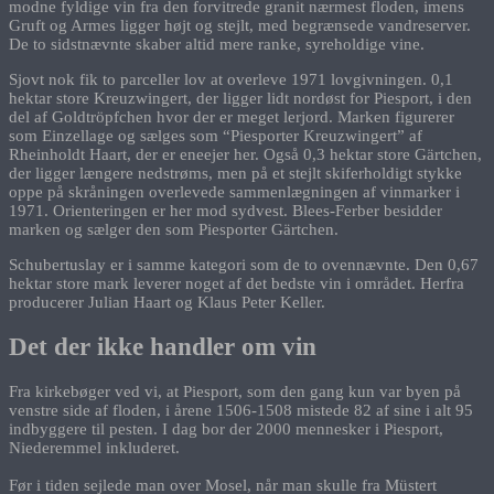
modne fyldige vin fra den forvitrede granit nærmest floden, imens
Gruft og Armes ligger højt og stejlt, med begrænsede vandreserver.
De to sidstnævnte skaber altid mere ranke, syreholdige vine.
Sjovt nok fik to parceller lov at overleve 1971 lovgivningen. 0,1
hektar store Kreuzwingert, der ligger lidt nordøst for Piesport, i den
del af Goldtröpfchen hvor der er meget lerjord. Marken figurerer
som Einzellage og sælges som “Piesporter Kreuzwingert” af
Rheinholdt Haart, der er eneejer her. Også 0,3 hektar store Gärtchen,
der ligger længere nedstrøms, men på et stejlt skiferholdigt stykke
oppe på skråningen overlevede sammenlægningen af vinmarker i
1971. Orienteringen er her mod sydvest. Blees-Ferber besidder
marken og sælger den som Piesporter Gärtchen.
Schubertuslay er i samme kategori som de to ovennævnte. Den 0,67
hektar store mark leverer noget af det bedste vin i området. Herfra
producerer Julian Haart og Klaus Peter Keller.
Det der ikke handler om vin
Fra kirkebøger ved vi, at Piesport, som den gang kun var byen på
venstre side af floden, i årene 1506-1508 mistede 82 af sine i alt 95
indbyggere til pesten. I dag bor der 2000 mennesker i Piesport,
Niederemmel inkluderet.
Før i tiden sejlede man over Mosel, når man skulle fra Müstert