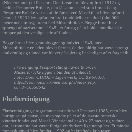
(Niederemmel) til Piesport. Den første bro blev opført i 1912 og
hedder Piesporter Brücke, den lå samme sted som broen i dag.
Piesporter Brücke var en af de første ved Mosel til at blive opført i
beton. I 1923 blev opført en bro i umiddelbar nærhed (blot 900
meter nedstrøms), broen hed Müstertbrücke. Begge broer blev
sprængt af naziseterne i 1945 i et forsøg på at holde amerikanske
tropper på den vestlige side af floden.
Begge broer blev genopbygget og indviet i 1949, men
Müstertbrücke er siden blevet fjernet, da den aldrig har været strengt
nødvendig og tilmed var blevet påsejlet og beskadiget af et fragtskib.
Fra dengang Piesport stadig havde to broer.
Müstertbrücke ligger i bunden af billedet.
Foto: Door CTHOE – Eigen werk, CC BY-SA 3.0,
https://commons.wikimedia.org/w/index.php?
curid=16550642
Flurbereinigung
Flurbereinigung-programmet startede ved Piesport i 1985, men blev
hurtigt sat på pause, da man stødte på et af de største romerske
vinerier fundet ved Mosel. Vineriet måler 40 x 22 meter og vidner
om, at romerne har været flittige vindyrkere lige netop her. Et mindre
romersk vineri blev fundet i 1992 og bekræftede kun tesen.