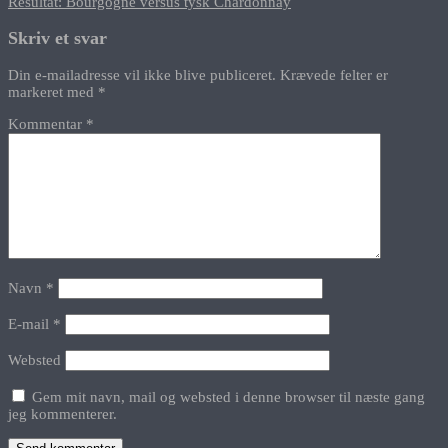
Resultat: Bourgogne versus tysk Chardonnay
Skriv et svar
Din e-mailadresse vil ikke blive publiceret.
Krævede felter er
markeret med
*
Kommentar
*
Navn
*
E-mail
*
Websted
Gem mit navn, mail og websted i denne browser til næste gang
jeg kommenterer.