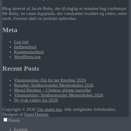
Blog skrevet af Jacob Ruby, der til daglig er manden bag vinfirmaet
Mr Ruby, en vinøs legeplads, der værdsætter kvalitet og viden, uden
snob. Forvent altid en jordnær oplevelse.
Meta
Log ind
Indlægsfeed
Kommentarfeed
WordPress.org
Recent Posts
Vinsmagning: Em for tør Riesling 2026
Resultat: Spätburgunder Mesterskabet 2026
Mosel Riesling – Clottens glemte parceller
Vinsmagning: Spätburgunder Mesterskabet 2026
Ny tysk vinlov fra 2026
Copyright © 2026
Vin under lup
. Alle rettigheder forbeholdes.
Designet af
FameThemes
Dansk
English