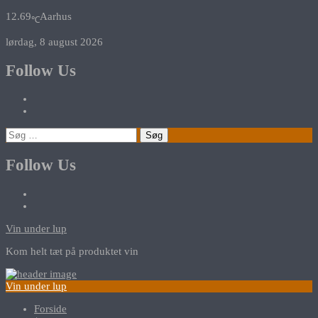
12.69
Aarhus
℃
lørdag, 8 august 2026
Follow Us
Søg
efter:
Follow Us
Vin under lup
Kom helt tæt på produktet vin
Vin under lup
Forside