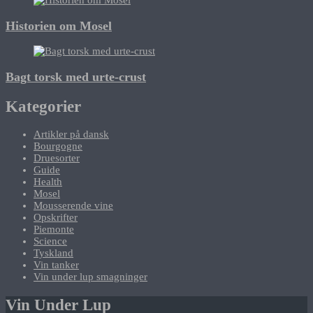
Historien om Mosel
Bagt torsk med urte-crust
Kategorier
Artikler på dansk
Bourgogne
Druesorter
Guide
Health
Mosel
Mousserende vine
Opskrifter
Piemonte
Science
Tyskland
Vin tanker
Vin under lup smagninger
Vin Under Lup