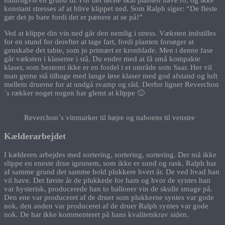
naturligvis en grund til. For det første skal planten have ro, og ikke
konstant stresses af at blive klippet ned. Som Ralph siger: “De fleste
gør det jo bare fordi det er pænere at se på!”
Ved at klippe din vin ned går den nemlig i stress. Væksten indstilles
for en stund for derefter at tage fart, fordi planten forsøger at
genskabe det tabte, som jo primært er kronblade. Men i denne fase
går væksten i klaserne i stå. Du ender med at få små kompakte
klaser, som bestemt ikke er en fordel i et område som Saar. Her vil
man gerne stå tilbage med lange løse klaser med god afstand og luft
mellem druerne for at undgå svamp og råd. Derfor ligner Reverchon
´s rækker noget nogen har glemt at klippe 🙂
Reverchon´s vinmarker til højre og naboens til venstre
Kælderarbejdet
I kælderen arbejdes med sortering, sortering, sortering. Der må ikke
slippe en eneste drue igennem, som ikke er sund og rask. Ralph har
af samme grund det samme hold plukkere hvert år. De ved hvad han
vil have. Det første år de plukkede for ham og hvor de syntes han
var hysterisk, producerede han to balloner vin de skulle smage på.
Den ene var produceret af de druer som plukkerne syntes var gode
nok, den anden var produceret af de druer Ralph syntes var gode
nok. De har ikke kommenteret på hans kvalitetskrav siden.