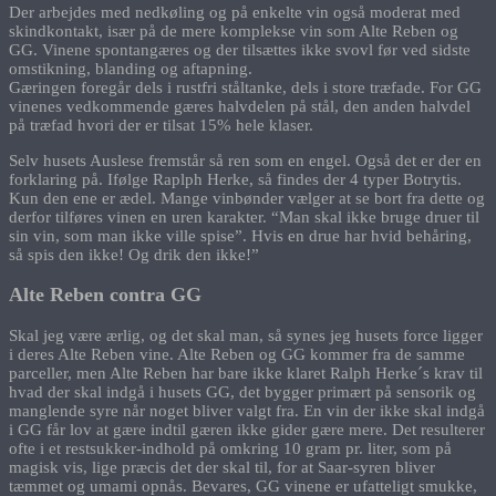
Der arbejdes med nedkøling og på enkelte vin også moderat med
skindkontakt, især på de mere komplekse vin som Alte Reben og
GG. Vinene spontangæres og der tilsættes ikke svovl før ved sidste
omstikning, blanding og aftapning.
Gæringen foregår dels i rustfri ståltanke, dels i store træfade. For GG
vinenes vedkommende gæres halvdelen på stål, den anden halvdel
på træfad hvori der er tilsat 15% hele klaser.
Selv husets Auslese fremstår så ren som en engel. Også det er der en
forklaring på. Ifølge Raplph Herke, så findes der 4 typer Botrytis.
Kun den ene er ædel. Mange vinbønder vælger at se bort fra dette og
derfor tilføres vinen en uren karakter. “Man skal ikke bruge druer til
sin vin, som man ikke ville spise”. Hvis en drue har hvid behåring,
så spis den ikke! Og drik den ikke!”
Alte Reben contra GG
Skal jeg være ærlig, og det skal man, så synes jeg husets force ligger
i deres Alte Reben vine. Alte Reben og GG kommer fra de samme
parceller, men Alte Reben har bare ikke klaret Ralph Herke´s krav til
hvad der skal indgå i husets GG, det bygger primært på sensorik og
manglende syre når noget bliver valgt fra. En vin der ikke skal indgå
i GG får lov at gære indtil gæren ikke gider gære mere. Det resulterer
ofte i et restsukker-indhold på omkring 10 gram pr. liter, som på
magisk vis, lige præcis det der skal til, for at Saar-syren bliver
tæmmet og umami opnås. Bevares, GG vinene er ufatteligt smukke,