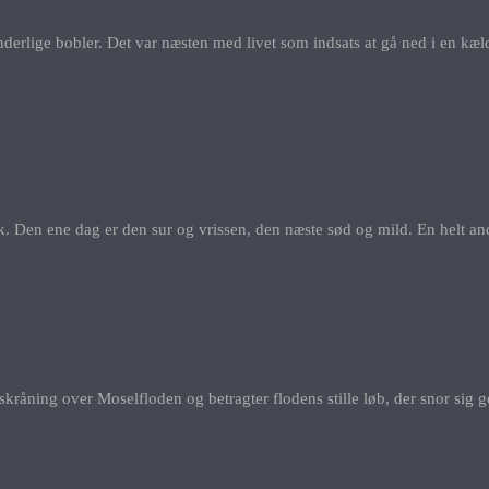
nderlige bobler. Det var næsten med livet som indsats at gå ned i en kæl
. Den ene dag er den sur og vrissen, den næste sød og mild. En helt an
kråning over Moselfloden og betragter flodens stille løb, der snor sig 