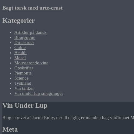
Bagt torsk med urte-crust
Kategorier
Artikler på dansk
Bourgogne
Druesorter
Guide
Health
Mosel
Mousserende vine
Opskrifter
Piemonte
Science
Tyskland
Vin tanker
Vin under lup smagninger
Vin Under Lup
Blog skrevet af Jacob Ruby, der til daglig er manden bag vinfirmaet M
Meta