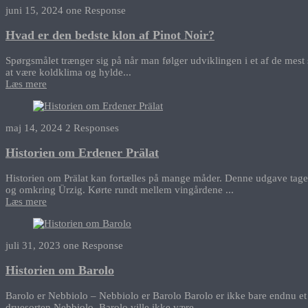
juni 15, 2024
one Response
Hvad er den bedste klon af Pinot Noir?
Spørgsmålet trænger sig på når man følger udviklingen i et af de mest 
at være koldklima og hylde...
Læs mere
maj 14, 2024
2 Responses
Historien om Erdener Prälat
Historien om Prälat kan fortælles på mange måder. Denne udgave tage
og omkring Ürzig. Kørte rundt mellem vingårdene ...
Læs mere
juli 31, 2023
one Response
Historien om Barolo
Barolo er Nebbiolo – Nebbiolo er Barolo Barolo er ikke bare endnu et 
druesorten Nebbiolo. Barolo ville ikke være...