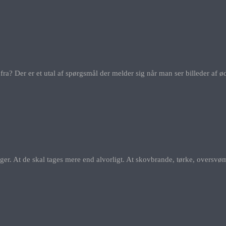
? Der er et utal af spørgsmål der melder sig når man ser billeder af øde
ringer. At de skal tages mere end alvorligt. At skovbrande, tørke, over