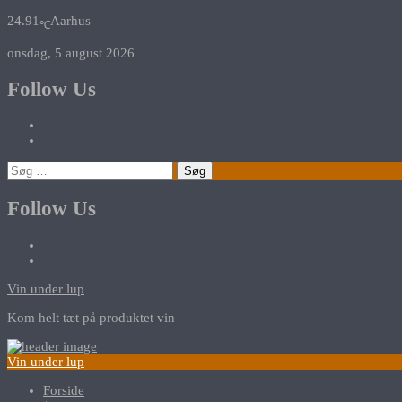
24.91
Aarhus
℃
onsdag, 5 august 2026
Follow Us
Søg
efter:
Follow Us
Vin under lup
Kom helt tæt på produktet vin
Vin under lup
Forside