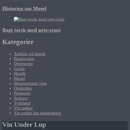
Historien om Mosel
Bagt torsk med urte-crust
Kategorier
Artikler på dansk
Bourgogne
Druesorter
Guide
Health
Mosel
Mousserende vine
Opskrifter
Piemonte
Science
Tyskland
Vin tanker
Vin under lup smagninger
Vin Under Lup