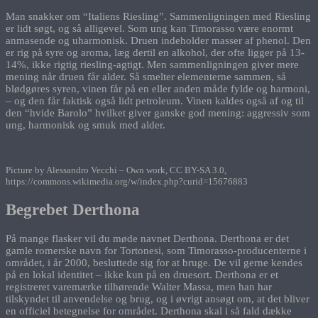
Man snakker om “Italiens Riesling”. Sammenligningen med Riesling
er lidt søgt, og så alligevel. Som ung kan Timorasso være enormt
anmasende og uharmonisk. Druen indeholder masser af phenol. Den
er rig på syre og aroma, læg dertil en alkohol, der ofte ligger på 13-
14%, ikke rigtig riesling-agtigt. Men sammenligningen giver mere
mening når druen får alder. Så smelter elementerne sammen, så
blødgøres syren, vinen får på en eller anden måde fylde og harmoni,
– og den får faktisk også lidt petroleum. Vinen kaldes også af og til
den “hvide Barolo” hvilket giver ganske god mening: aggressiv som
ung, harmonisk og smuk med alder.
Picture by Alessandro Vecchi – Own work, CC BY-SA 3.0,
https://commons.wikimedia.org/w/index.php?curid=15676883
Begrebet Derthona
På mange flasker vil du møde navnet Derthona. Derthona er det
gamle romerske navn for Tortonesi, som Timorasso-producenterne i
området, i år 2000, besluttede sig for at bruge. De vil gerne kendes
på en lokal identitet – ikke kun på en druesort. Derthona er et
registreret varemærke tilhørende Walter Massa, men han har
tilskyndet til anvendelse og brug, og i øvrigt ansøgt om, at det bliver
en officiel betegnelse for området. Derthona skal i så fald dække