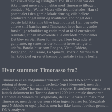
har krævet vilje og stædighed. For 30 år siden var der
ikke meget mere end 3 hektar med Timorasso tilbage i
området. Men Walter Massa ville det anderledes. Han så
potentialet i den gamle lokale drue og ville hellere
producere noget unikt og kvalitativt, end noget der i
bedste fald ikke ville blive taget notits af. Han begyndte
at lave små batches med Timorasso, hvor han anvendte
forskellige teknikker og endte med at få så enestående
resultater, at han involverede alle områdets producenter.
Det blev en øjenåbner for mange. Flere begyndte at
genplante, og senest er der kommet investeringer til
udefra. Barolo-huse som Roagna, Vietti, Oddero,
Borgogno, Pio Cesare, La Spinetta, Voerzio Martini m.fl.
har købt jord og ser et kæmpe potentiale i vinene herfra.
Hvor stammer Timorasso fra?
Timorasso er en ældgammel druesort. Den har DNA som viser i
retning af druesorten Lambruschetto (også Piemonte), men den
anden “forælder” har man ikke kunnet spore. Historikere mener, at et
latinsk dokument fra Tortona dateret 1209 kan omtale druesorten.
Her omtales Vineam de Gragnolato, der skulle være en mark med
Timorasso, men det er der som sådan ingen beviser for. Slægtskab
med Nebbiolo er også påstået, men har ikke kunnet bevises gennem
DNA-analyser.