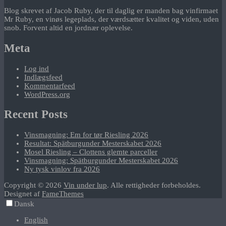
Blog skrevet af Jacob Ruby, der til daglig er manden bag vinfirmaet
Mr Ruby, en vinøs legeplads, der værdsætter kvalitet og viden, uden
snob. Forvent altid en jordnær oplevelse.
Meta
Log ind
Indlægsfeed
Kommentarfeed
WordPress.org
Recent Posts
Vinsmagning: Em for tør Riesling 2026
Resultat: Spätburgunder Mesterskabet 2026
Mosel Riesling – Clottens glemte parceller
Vinsmagning: Spätburgunder Mesterskabet 2026
Ny tysk vinlov fra 2026
Copyright © 2026
Vin under lup
. Alle rettigheder forbeholdes.
Designet af
FameThemes
Dansk
English