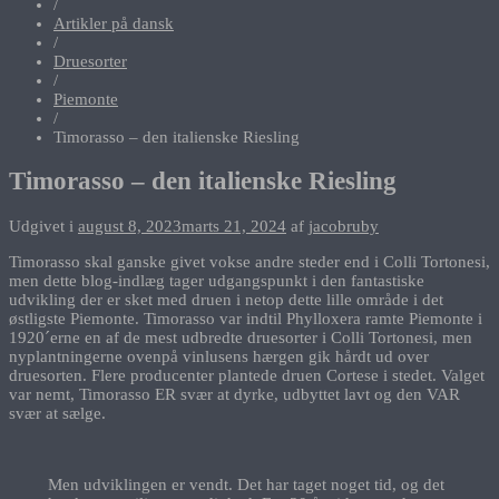
/
Artikler på dansk
/
Druesorter
/
Piemonte
/
Timorasso – den italienske Riesling
Timorasso – den italienske Riesling
Udgivet i
august 8, 2023
marts 21, 2024
af
jacobruby
Timorasso skal ganske givet vokse andre steder end i Colli Tortonesi,
men dette blog-indlæg tager udgangspunkt i den fantastiske
udvikling der er sket med druen i netop dette lille område i det
østligste Piemonte. Timorasso var indtil Phylloxera ramte Piemonte i
1920´erne en af de mest udbredte druesorter i Colli Tortonesi, men
nyplantningerne ovenpå vinlusens hærgen gik hårdt ud over
druesorten. Flere producenter plantede druen Cortese i stedet. Valget
var nemt, Timorasso ER svær at dyrke, udbyttet lavt og den VAR
svær at sælge.
Men udviklingen er vendt. Det har taget noget tid, og det