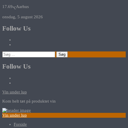
17.69
Aarhus
℃
onsdag, 5 august 2026
Follow Us
Søg
efter:
Follow Us
Vin under lup
Kom helt tæt på produktet vin
Vin under lup
Forside