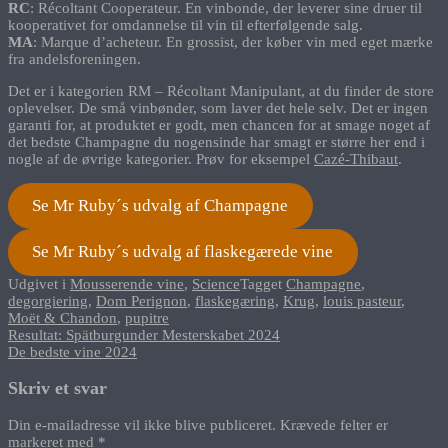
RC
: Récoltant Cooperateur. En vinbonde, der leverer sine druer til
kooperativet for omdannelse til vin til efterfølgende salg.
MA
: Marque d’acheteur. En grossist, der køber vin med eget mærke
fra andelsforeningen.
Det er i kategorien RM – Récoltant Manipulant, at du finder de store
oplevelser. De små vinbønder, som laver det hele selv. Det er ingen
garanti for, at produktet er godt, men chancen for at smage noget af
det bedste Champagne du nogensinde har smagt er større her end i
nogle af de øvrige kategorier. Prøv for eksempel
Cazé-Thibaut
.
Se Mr Ruby´s udvalg af Champagne
Se Mr Ruby´s udvalg af flaskegærede vine
Udgivet i
Mousserende vine
,
Science
Tagget
Champagne
,
degorgiering
,
Dom Perignon
,
flaskegæring
,
Krug
,
louis pasteur
,
Moët & Chandon
,
pupitre
Indlægsnavigation
Resultat: Spätburgunder Mesterskabet 2024
De bedste vine 2024
Skriv et svar
Din e-mailadresse vil ikke blive publiceret.
Krævede felter er
markeret med
*