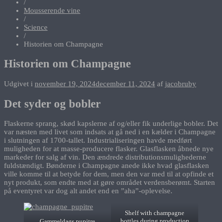
/
Mousserende vine
/
Science
/
Historien om Champagne
Historien om Champagne
Udgivet i
november 19, 2024
december 11, 2024
af
jacobruby
Det syder og bobler
Flaskerne sprang, skød kapslerne af og/eller fik underlige bobler. Det
var næsten med livet som indsats at gå ned i en kælder i Champagne
i slutningen af 1700-tallet. Industrialiseringen havde medført
muligheden for at masse-producere flasker. Glasflasken åbnede nye
markeder for salg af vin. Den ændrede distributionsmulighederne
fuldstændigt. Bønderne i Champagne anede ikke hvad glasflasken
ville komme til at betyde for dem, men den var med til at opfinde et
nyt produkt, som endte med at gøre området verdensberømt. Starten
på eventyret var dog alt andet end en ”aha”-oplevelse.
Shelf with champagne
bottles during production
Gammeldags pupitre