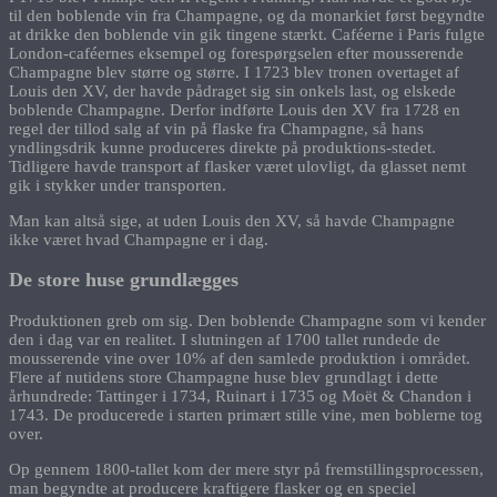
til den boblende vin fra Champagne, og da monarkiet først begyndte
at drikke den boblende vin gik tingene stærkt. Caféerne i Paris fulgte
London-caféernes eksempel og forespørgselen efter mousserende
Champagne blev større og større. I 1723 blev tronen overtaget af
Louis den XV, der havde pådraget sig sin onkels last, og elskede
boblende Champagne. Derfor indførte Louis den XV fra 1728 en
regel der tillod salg af vin på flaske fra Champagne, så hans
yndlingsdrik kunne produceres direkte på produktions-stedet.
Tidligere havde transport af flasker været ulovligt, da glasset nemt
gik i stykker under transporten.
Man kan altså sige, at uden Louis den XV, så havde Champagne
ikke været hvad Champagne er i dag.
De store huse grundlægges
Produktionen greb om sig. Den boblende Champagne som vi kender
den i dag var en realitet. I slutningen af 1700 tallet rundede de
mousserende vine over 10% af den samlede produktion i området.
Flere af nutidens store Champagne huse blev grundlagt i dette
århundrede: Tattinger i 1734, Ruinart i 1735 og Moët & Chandon i
1743. De producerede i starten primært stille vine, men boblerne tog
over.
Op gennem 1800-tallet kom der mere styr på fremstillingsprocessen,
man begyndte at producere kraftigere flasker og en speciel