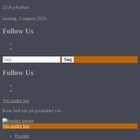
23.8
Aarhus
℃
onsdag, 5 august 2026
Follow Us
Søg
efter:
Follow Us
Vin under lup
Kom helt tæt på produktet vin
Vin under lup
Forside