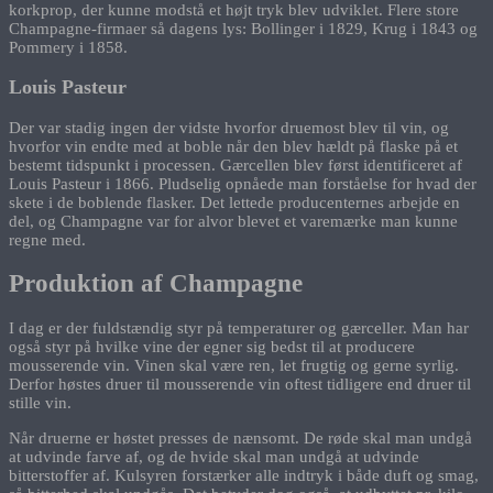
korkprop, der kunne modstå et højt tryk blev udviklet. Flere store
Champagne-firmaer så dagens lys: Bollinger i 1829, Krug i 1843 og
Pommery i 1858.
Louis Pasteur
Der var stadig ingen der vidste hvorfor druemost blev til vin, og
hvorfor vin endte med at boble når den blev hældt på flaske på et
bestemt tidspunkt i processen. Gærcellen blev først identificeret af
Louis Pasteur i 1866. Pludselig opnåede man forståelse for hvad der
skete i de boblende flasker. Det lettede producenternes arbejde en
del, og Champagne var for alvor blevet et varemærke man kunne
regne med.
Produktion af Champagne
I dag er der fuldstændig styr på temperaturer og gærceller. Man har
også styr på hvilke vine der egner sig bedst til at producere
mousserende vin. Vinen skal være ren, let frugtig og gerne syrlig.
Derfor høstes druer til mousserende vin oftest tidligere end druer til
stille vin.
Når druerne er høstet presses de nænsomt. De røde skal man undgå
at udvinde farve af, og de hvide skal man undgå at udvinde
bitterstoffer af. Kulsyren forstærker alle indtryk i både duft og smag,