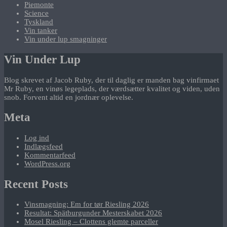
Piemonte
Science
Tyskland
Vin tanker
Vin under lup smagninger
Vin Under Lup
Blog skrevet af Jacob Ruby, der til daglig er manden bag vinfirmaet
Mr Ruby, en vinøs legeplads, der værdsætter kvalitet og viden, uden
snob. Forvent altid en jordnær oplevelse.
Meta
Log ind
Indlægsfeed
Kommentarfeed
WordPress.org
Recent Posts
Vinsmagning: Em for tør Riesling 2026
Resultat: Spätburgunder Mesterskabet 2026
Mosel Riesling – Clottens glemte parceller