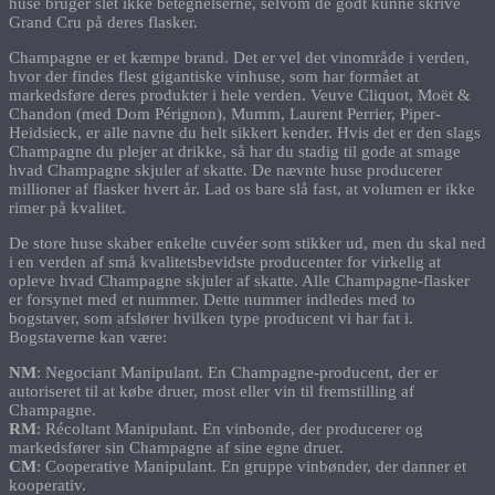
huse bruger slet ikke betegnelserne, selvom de godt kunne skrive
Grand Cru på deres flasker.
Champagne er et kæmpe brand. Det er vel det vinområde i verden,
hvor der findes flest gigantiske vinhuse, som har formået at
markedsføre deres produkter i hele verden. Veuve Cliquot, Moët &
Chandon (med Dom Pérignon), Mumm, Laurent Perrier, Piper-
Heidsieck, er alle navne du helt sikkert kender. Hvis det er den slags
Champagne du plejer at drikke, så har du stadig til gode at smage
hvad Champagne skjuler af skatte. De nævnte huse producerer
millioner af flasker hvert år. Lad os bare slå fast, at volumen er ikke
rimer på kvalitet.
De store huse skaber enkelte cuvéer som stikker ud, men du skal ned
i en verden af små kvalitetsbevidste producenter for virkelig at
opleve hvad Champagne skjuler af skatte. Alle Champagne-flasker
er forsynet med et nummer. Dette nummer indledes med to
bogstaver, som afslører hvilken type producent vi har fat i.
Bogstaverne kan være:
NM
: Negociant Manipulant. En Champagne-producent, der er
autoriseret til at købe druer, most eller vin til fremstilling af
Champagne.
RM
: Récoltant Manipulant. En vinbonde, der producerer og
markedsfører sin Champagne af sine egne druer.
CM
: Cooperative Manipulant. En gruppe vinbønder, der danner et
kooperativ.