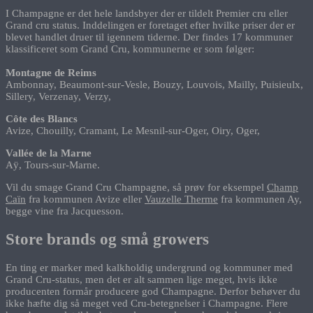
I Champagne er det hele landsbyer der er tildelt Premier cru eller
Grand cru status. Inddelingen er foretaget efter hvilke priser der er
blevet handlet druer til igennem tiderne. Der findes 17 kommuner
klassificeret som Grand Cru, kommunerne er som følger:
Montagne de Reims
Ambonnay, Beaumont-sur-Vesle, Bouzy, Louvois, Mailly, Puisieulx,
Sillery, Verzenay, Verzy,
Côte des Blancs
Avize, Chouilly, Cramant, Le Mesnil-sur-Oger, Oiry, Oger,
Vallée de la Marne
Aÿ, Tours-sur-Marne.
Vil du smage Grand Cru Champagne, så prøv for eksempel
Champ
Caïn
fra kommunen Avize eller
Vauzelle Therme
fra kommunen Ay,
begge vine fra Jacquesson.
Store brands og små growers
En ting er marker med kalkholdig undergrund og kommuner med
Grand Cru-status, men det er alt sammen lige meget, hvis ikke
producenten formår producere god Champagne. Derfor behøver du
ikke hæfte dig så meget ved Cru-betegnelser i Champagne. Flere