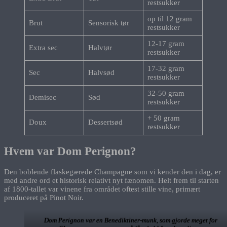
restsukker
op til 12 gram
Brut
Sensorisk tør
restsukker
12-17 gram
Extra sec
Halvtør
restsukker
17-32 gram
Sec
Halvsød
restsukker
32-50 gram
Demisec
Sød
restsukker
+ 50 gram
Doux
Dessertsød
restsukker
Hvem var Dom Perignon?
Den boblende flaskegærede Champagne som vi kender den i dag, er
med andre ord et historisk relativt nyt fænomen. Helt frem til starten
af 1800-tallet var vinene fra området oftest stille vine, primært
produceret på Pinot Noir.
Dom Perignon var en Benediktiner-munk, som gjorde meget for