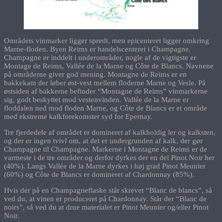
Områdets vinmarker ligger spredt, men epicenteret ligger omkring
Marne-floden. Byen Reims er handelscenteret i Champagne.
Champagne er inddelt i underområder, nogle af de vigtigste er
Montage de Reims, Vallée de la Marne og Côte de Blancs. Navnene
på områderne giver god mening. Montagne de Reims er en
bakkekam der løber øst-vest mellem floderne Marne og Vesle. På
østsiden af bakkerne befinder “Montagne de Reims” vinmarkerne
sig, godt beskyttet mod vestenvinden. Vallée de la Marne er
floddalen ned mod floden Marne, og Côte de Blancs er et område
med ekstreme kalkforekomster syd for Epernay.
Tre fjerdedele af området er domineret af kalkholdig ler og kalksten,
og der er ingen tvivl om, at det er undergrunden af kalk, der gør
Champagne til Champagne. Markerne i Montagne de Reims er de
varmeste i de tre områder og derfor dyrkes der en del Pinot Noir her
(40%). Langs Vallée de la Marne dyrkes i høj grad Pinot Meunier
(60%) og Côte de Blancs er domineret af Chardonnay (85%).
Hvis der på en Champagneflaske står skrevet “Blanc de blancs”, så
ved du, at vinen er produceret på Chardonnay. Står der “Blanc de
noirs”, så ved du at drue materialet er Pinot Meunier og/eller Pinot
Noir.