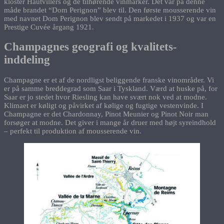
kloster Hautvillers og de tilhørende vinmarker. Det var på denne
måde brandet “Dom Perignon” blev til. Den første mousserende vin
med navnet Dom Perignon blev sendt på markedet i 1937 og var en
Prestige Cuvée årgang 1921.
Champagnes geografi og kvalitets-
inddeling
Champagne er et af de nordligst beliggende franske vinområder. Vi
er på samme breddegrad som Saar i Tyskland. Værd at huske på, for
Saar er jo stedet hvor Riesling kan have svært nok ved at modne.
Klimaet er køligt og påvirket af kølige og fugtige vestenvinde. I
Champagne er det Chardonnay, Pinot Meunier og Pinot Noir man
forsøger at modne. Det giver i mange år druer med højt syreindhold
– perfekt til produktion af mousserende vin.