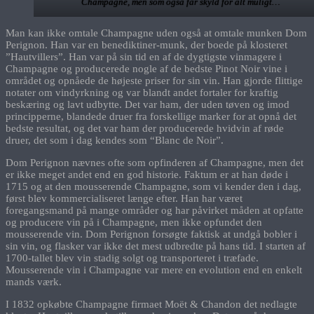
Champagne, men som også får skyld for alt muligt…
Man kan ikke omtale Champagne uden også at omtale munken Dom
Perignon. Han var en benediktiner-munk, der boede på klosteret
”Hautvillers”. Han var på sin tid en af de dygtigste vinmagere i
Champagne og producerede nogle af de bedste Pinot Noir vine i
området og opnåede de højeste priser for sin vin. Han gjorde flittige
notater om vindyrkning og var blandt andet fortaler for kraftig
beskæring og lavt udbytte. Det var ham, der uden tøven og imod
principperne, blandede druer fra forskellige marker for at opnå det
bedste resultat, og det var ham der producerede hvidvin af røde
druer, det som i dag kendes som “Blanc de Noir”.
Dom Perignon nævnes ofte som opfinderen af Champagne, men det
er ikke meget andet end en god historie. Faktum er at han døde i
1715 og at den mousserende Champagne, som vi kender den i dag,
først blev kommercialiseret længe efter. Han har været
foregangsmand på mange områder og har påvirket måden at opfatte
og producere vin på i Champagne, men ikke opfundet den
mousserende vin. Dom Perignon forsøgte faktisk at undgå bobler i
sin vin, og flasker var ikke det mest udbredte på hans tid. I starten af
1700-tallet blev vin stadig solgt og transporteret i træfade.
Mousserende vin i Champagne var mere en evolution end en enkelt
mands værk.
I 1832 opkøbte Champagne firmaet Moët & Chandon det nedlagte