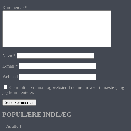
Kommentar
*
Navn
*
E-mail
*
Websted
Gem mit navn, mail og websted i denne browser til næste gang
jeg kommenterer.
POPULÆRE INDLÆG
[ Vis alle ]