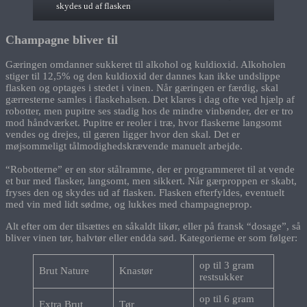
skydes ud af flasken
Champagne bliver til
Gæringen omdanner sukkeret til alkohol og kuldioxid. Alkoholen
stiger til 12,5% og den kuldioxid der dannes kan ikke undslippe
flasken og optages i stedet i vinen. Når gæringen er færdig, skal
gærresterne samles i flaskehalsen. Det klares i dag ofte ved hjælp af
robotter, men pupitre ses stadig hos de mindre vinbønder, der er tro
mod håndværket. Pupitre er reoler i træ, hvor flaskerne langsomt
vendes og drejes, til gæren ligger hvor den skal. Det er
møjsommeligt tålmodighedskrævende manuelt arbejde.
“Robotterne” er en stor stålramme, der er programmeret til at vende
et bur med flasker, langsomt, men sikkert. Når gærproppen er skabt,
fryses den og skydes ud af flasken. Flasken efterfyldes, eventuelt
med vin med lidt sødme, og lukkes med champagneprop.
Alt efter om der tilsættes en såkaldt likør, eller på fransk “dosage”, så
bliver vinen tør, halvtør eller endda sød. Kategorierne er som følger:
op til 3 gram
Brut Nature
Knastør
restsukker
op til 6 gram
Extra Brut
Tør