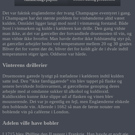
Det var faktisk englænderne der tvang Champagne eventyret i gang.
I Champagne har det største problem for vinbønderne altid været
kulden. Området ligger langt mod nord i vinmæssig forstand. Både
frost i vinmarken og kulde i kælderen kan drille. Den gang vidste
man ikke, at det var gærceller der forvandlede druemosten til vin, og
man vidste ikke hvorfor. Man havde derfor ikke fuldstændig styr på,
at gærceller arbejder bedst ved temperaturer mellem 20 og 30 grader.
Bliver det for varmt dør de, bliver det for koldt går de i dvale indtil
temperaturen stiger igen. Oddsene var hårde.
Vinterens drillerier
Druemosten gærede lystigt på træfadene i kælderen indtil kulden
satte ind. Den ”ikke færdiggærede” vin blev tappet på flaske og
senere bevirkede forårsvarmen, at gærcellerne genoptog deres
arbejde med at omdanne sukker til alkohol og kuldioxid.
Kuldioxiden kunne ikke slippe ud af flasken og vinen blev
mousserende. Det var jo egentlig en fejl, men Englænderne elskede
den boblende vin. Allerede i 1662 så man de første notater om
boblende vin på caféerne i London.
Adelen ville have bobler
I 1715 blev Phillipe den II regent i Frankrig. Han havde et godt øje