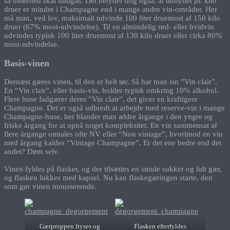
så bitterhed skal undgås. Det betyder dog også, at udbyttet pr. kilo
druer er mindre i Champagne end i mange andre vin-områder. Her
må man, ved lov, maksimalt udvinde 100 liter druemost af 150 kilo
druer (67% most-udvindelse). Til en almindelig rød- eller hvidvin
udvindes typisk 100 liter druemost af 130 kilo druer eller cirka 80%
most-udvindelse.
Basis-vinen
Dernæst gæres vinen, til den er helt tør. Så har man sin ”Vin clair”.
En “Vin clair”, eller basis-vin, holder typisk omkring 10% alkohol.
Flere huse fadgærer deres ”Vin clair”, det giver en kraftigere
Champagne. Det er også udbredt at arbejde med reserve-vin i mange
Champagne-huse, her blander man ældre årgange i den yngre og
friske årgang for at opnå noget kompleksitet. En vin sammensat af
flere årgange omtales ofte NV eller “Non vintage”, hvorimod en vin
med årgang kaldes “Vintage Champagne”. Er det ene bedre end det
andet? Døm selv.
Vinen fyldes på flasker, og der tilsættes en smule sukker og lidt gær,
og flasken lukkes med kapsel. Nu kan flaskegæringen starte, den
som gør vinen mousserende.
Gærproppen fryses og
Flasken efterfyldes