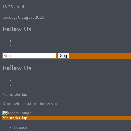
18.25
Aarhus
℃
torsdag, 6 august 2026
Follow Us
Søg
efter:
Follow Us
Vin under lup
Kom helt tæt på produktet vin
Vin under lup
Forside