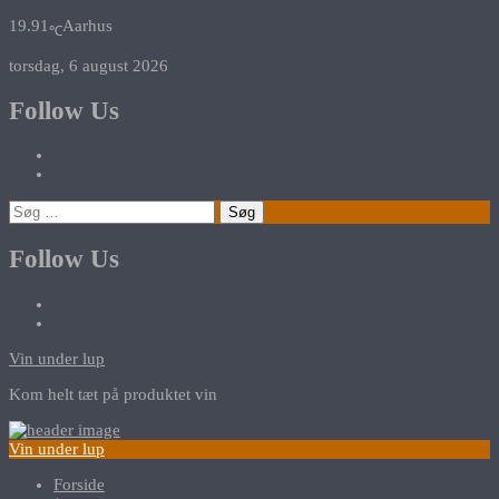
19.91
Aarhus
℃
torsdag, 6 august 2026
Follow Us
Søg
efter:
Follow Us
Vin under lup
Kom helt tæt på produktet vin
Vin under lup
Forside