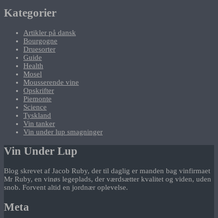
Kategorier
Artikler på dansk
Bourgogne
Druesorter
Guide
Health
Mosel
Mousserende vine
Opskrifter
Piemonte
Science
Tyskland
Vin tanker
Vin under lup smagninger
Vin Under Lup
Blog skrevet af Jacob Ruby, der til daglig er manden bag vinfirmaet
Mr Ruby, en vinøs legeplads, der værdsætter kvalitet og viden, uden
snob. Forvent altid en jordnær oplevelse.
Meta