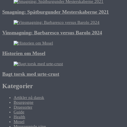
Smagning: Spätburgunder Mesterskaberne 2021
Vinsmagning: Barbaresco versus Barolo 2024
Historien om Mosel
Bagt torsk med urte-crust
Kategorier
Artikler på dansk
Bourgogne
Druesorter
Guide
Health
Mosel
Mousserende vine