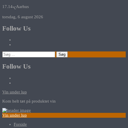
17.14
Aarhus
℃
torsdag, 6 august 2026
Follow Us
Søg
efter:
Follow Us
Vin under lup
Kom helt tæt på produktet vin
Vin under lup
Forside