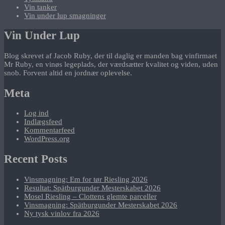
Vin tanker
Vin under lup smagninger
Vin Under Lup
Blog skrevet af Jacob Ruby, der til daglig er manden bag vinfirmaet
Mr Ruby, en vinøs legeplads, der værdsætter kvalitet og viden, uden
snob. Forvent altid en jordnær oplevelse.
Meta
Log ind
Indlægsfeed
Kommentarfeed
WordPress.org
Recent Posts
Vinsmagning: Em for tør Riesling 2026
Resultat: Spätburgunder Mesterskabet 2026
Mosel Riesling – Clottens glemte parceller
Vinsmagning: Spätburgunder Mesterskabet 2026
Ny tysk vinlov fra 2026