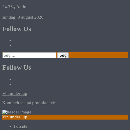
24.36
Aarhus
℃
søndag, 9 august 2026
Follow Us
Søg
efter:
Follow Us
Vin under lup
Kom helt tæt på produktet vin
Vin under lup
Forside