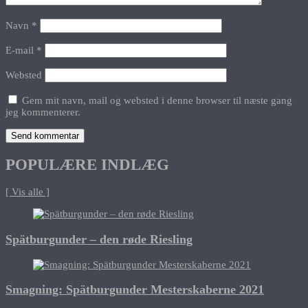
Navn
*
E-mail
*
Websted
Gem mit navn, mail og websted i denne browser til næste gang
jeg kommenterer.
POPULÆRE INDLÆG
[ Vis alle ]
Spätburgunder – den røde Riesling
Smagning: Spätburgunder Mesterskaberne 2021