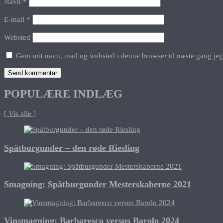
Navn
*
E-mail
*
Websted
Gem mit navn, mail og websted i denne browser til næste gang je
POPULÆRE INDLÆG
[ Vis alle ]
Spätburgunder – den røde Riesling
Smagning: Spätburgunder Mesterskaberne 2021
Vinsmagning: Barbaresco versus Barolo 2024