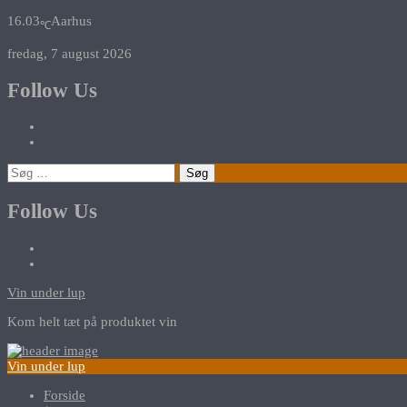
16.03
Aarhus
℃
fredag, 7 august 2026
Follow Us
Søg
efter:
Follow Us
Vin under lup
Kom helt tæt på produktet vin
Vin under lup
Forside