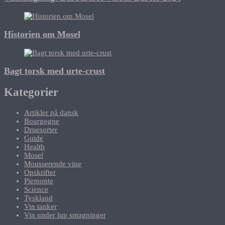
Historien om Mosel
Bagt torsk med urte-crust
Kategorier
Artikler på dansk
Bourgogne
Druesorter
Guide
Health
Mosel
Mousserende vine
Opskrifter
Piemonte
Science
Tyskland
Vin tanker
Vin under lup smagninger