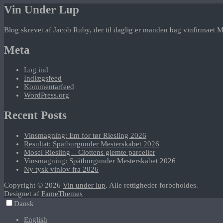
Vin Under Lup
Blog skrevet af Jacob Ruby, der til daglig er manden bag vinfirmaet M
Meta
Log ind
Indlægsfeed
Kommentarfeed
WordPress.org
Recent Posts
Vinsmagning: Em for tør Riesling 2026
Resultat: Spätburgunder Mesterskabet 2026
Mosel Riesling – Clottens glemte parceller
Vinsmagning: Spätburgunder Mesterskabet 2026
Ny tysk vinlov fra 2026
Copyright © 2026
Vin under lup
. Alle rettigheder forbeholdes.
Designet af
FameThemes
Dansk
English