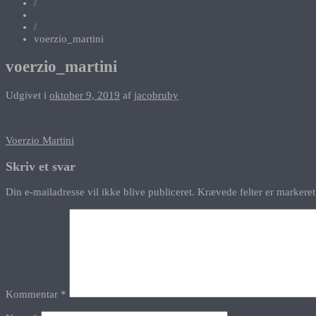
/
/
voerzio_martini
voerzio_martini
Udgivet i
oktober 9, 2019
af
jacobruby
Indlægsnavigation
Voerzio Martini
Skriv et svar
Din e-mailadresse vil ikke blive publiceret.
Krævede felter er marker
Kommentar
*