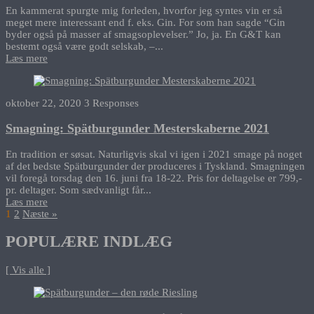
En kammerat spurgte mig forleden, hvorfor jeg syntes vin er så
meget mere interessant end f. eks. Gin. For som han sagde “Gin
byder også på masser af smagsoplevelser.” Jo, ja. En G&T kan
bestemt også være godt selskab, –...
Læs mere
oktober 22, 2020
3 Responses
Smagning: Spätburgunder Mesterskaberne 2021
En tradition er søsat. Naturligvis skal vi igen i 2021 smage på noget
af det bedste Spätburgunder der produceres i Tyskland. Smagningen
vil foregå torsdag den 16. juni fra 18-22. Pris for deltagelse er 799,-
pr. deltager. Som sædvanligt får...
Læs mere
1
2
Næste »
POPULÆRE INDLÆG
[ Vis alle ]