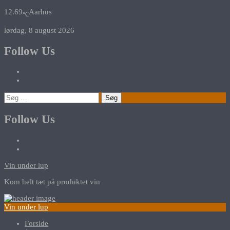
12.69
Aarhus
℃
lørdag, 8 august 2026
Follow Us
Søg
efter:
Follow Us
Vin under lup
Kom helt tæt på produktet vin
Vin under lup
Forside