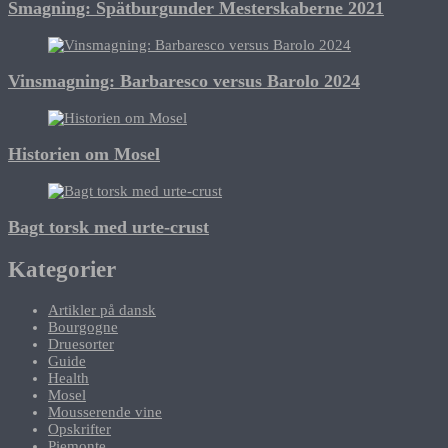
Smagning: Spätburgunder Mesterskaberne 2021
Vinsmagning: Barbaresco versus Barolo 2024
Historien om Mosel
Bagt torsk med urte-crust
Kategorier
Artikler på dansk
Bourgogne
Druesorter
Guide
Health
Mosel
Mousserende vine
Opskrifter
Piemonte