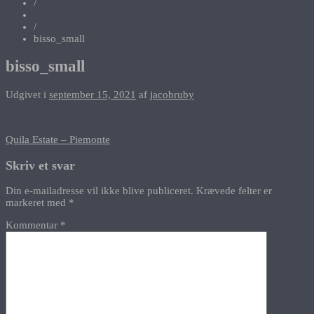
/
/
bisso_small
bisso_small
Udgivet i
september 15, 2021
af
jacobruby
Indlægsnavigation
Quila Estate – Piemonte
Skriv et svar
Din e-mailadresse vil ikke blive publiceret.
Krævede felter er
markeret med
*
Kommentar
*