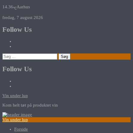
14.36
Aarhus
℃
fredag, 7 august 2026
Follow Us
Søg
efter:
Follow Us
Vin under lup
Kom helt tæt på produktet vin
Vin under lup
Forside