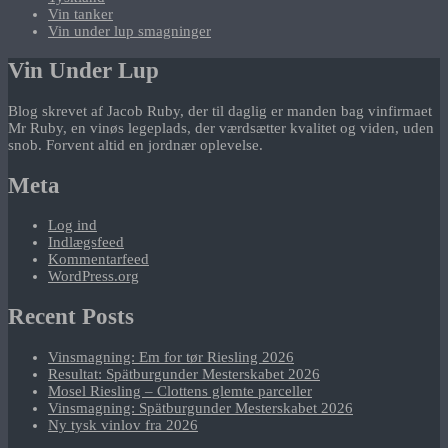
Vin tanker
Vin under lup smagninger
Vin Under Lup
Blog skrevet af Jacob Ruby, der til daglig er manden bag vinfirmaet
Mr Ruby, en vinøs legeplads, der værdsætter kvalitet og viden, uden
snob. Forvent altid en jordnær oplevelse.
Meta
Log ind
Indlægsfeed
Kommentarfeed
WordPress.org
Recent Posts
Vinsmagning: Em for tør Riesling 2026
Resultat: Spätburgunder Mesterskabet 2026
Mosel Riesling – Clottens glemte parceller
Vinsmagning: Spätburgunder Mesterskabet 2026
Ny tysk vinlov fra 2026