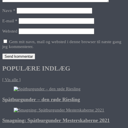
Navn
*
E-mail
*
Websted
Gem mit navn, mail og websted i denne browser til næste gang
jeg kommenterer.
POPULÆRE INDLÆG
[ Vis alle ]
Spätburgunder – den røde Riesling
Smagning: Spätburgunder Mesterskaberne 2021