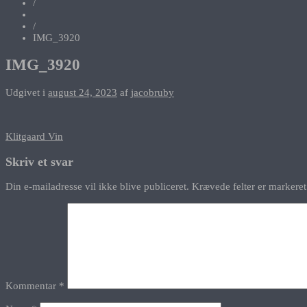
/
/
IMG_3920
IMG_3920
Udgivet i
august 24, 2023
af
jacobruby
Indlægsnavigation
Klitgaard Vin
Skriv et svar
Din e-mailadresse vil ikke blive publiceret.
Krævede felter er marker
Kommentar
*