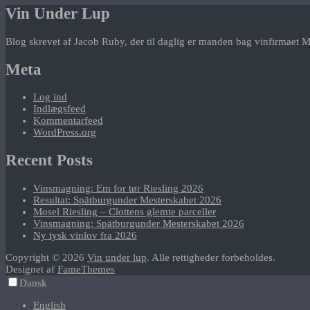
Vin Under Lup
Blog skrevet af Jacob Ruby, der til daglig er manden bag vinfirmaet M
Meta
Log ind
Indlægsfeed
Kommentarfeed
WordPress.org
Recent Posts
Vinsmagning: Em for tør Riesling 2026
Resultat: Spätburgunder Mesterskabet 2026
Mosel Riesling – Clottens glemte parceller
Vinsmagning: Spätburgunder Mesterskabet 2026
Ny tysk vinlov fra 2026
Copyright © 2026
Vin under lup
. Alle rettigheder forbeholdes.
Designet af
FameThemes
Dansk
English