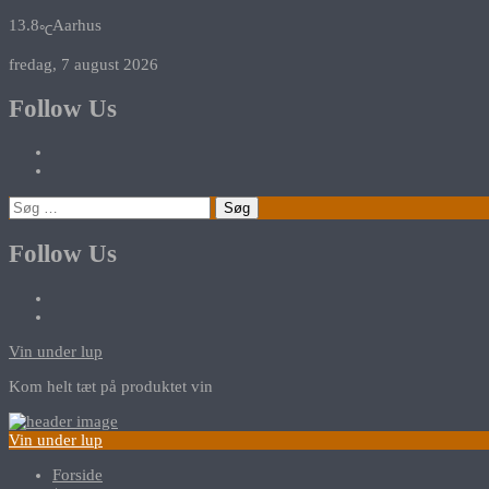
13.8
Aarhus
℃
fredag, 7 august 2026
Follow Us
Søg
efter:
Follow Us
Vin under lup
Kom helt tæt på produktet vin
Vin under lup
Forside