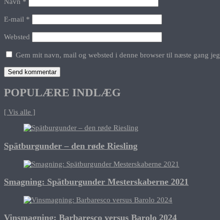
Navn
*
E-mail
*
Websted
Gem mit navn, mail og websted i denne browser til næste gang je
POPULÆRE INDLÆG
[ Vis alle ]
Spätburgunder – den røde Riesling
Smagning: Spätburgunder Mesterskaberne 2021
Vinsmagning: Barbaresco versus Barolo 2024