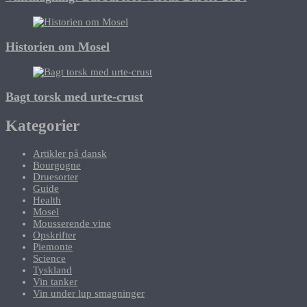
Historien om Mosel
Bagt torsk med urte-crust
Kategorier
Artikler på dansk
Bourgogne
Druesorter
Guide
Health
Mosel
Mousserende vine
Opskrifter
Piemonte
Science
Tyskland
Vin tanker
Vin under lup smagninger