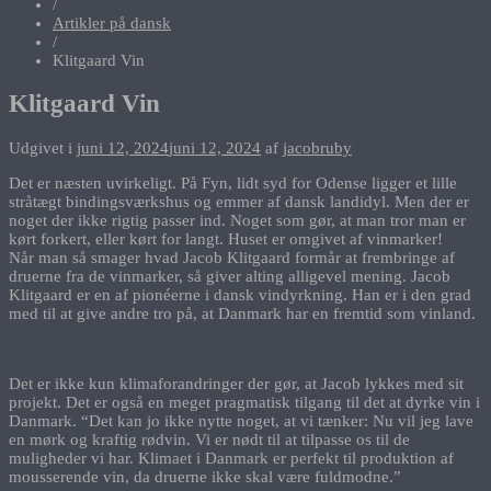
/
Artikler på dansk
/
Klitgaard Vin
Klitgaard Vin
Udgivet i
juni 12, 2024
juni 12, 2024
af
jacobruby
Det er næsten uvirkeligt. På Fyn, lidt syd for Odense ligger et lille
stråtægt bindingsværkshus og emmer af dansk landidyl. Men der er
noget der ikke rigtig passer ind. Noget som gør, at man tror man er
kørt forkert, eller kørt for langt. Huset er omgivet af vinmarker!
Når man så smager hvad Jacob Klitgaard formår at frembringe af
druerne fra de vinmarker, så giver alting alligevel mening. Jacob
Klitgaard er en af pionéerne i dansk vindyrkning. Han er i den grad
med til at give andre tro på, at Danmark har en fremtid som vinland.
Det er ikke kun klimaforandringer der gør, at Jacob lykkes med sit
projekt. Det er også en meget pragmatisk tilgang til det at dyrke vin i
Danmark. “Det kan jo ikke nytte noget, at vi tænker: Nu vil jeg lave
en mørk og kraftig rødvin. Vi er nødt til at tilpasse os til de
muligheder vi har. Klimaet i Danmark er perfekt til produktion af
mousserende vin, da druerne ikke skal være fuldmodne.”