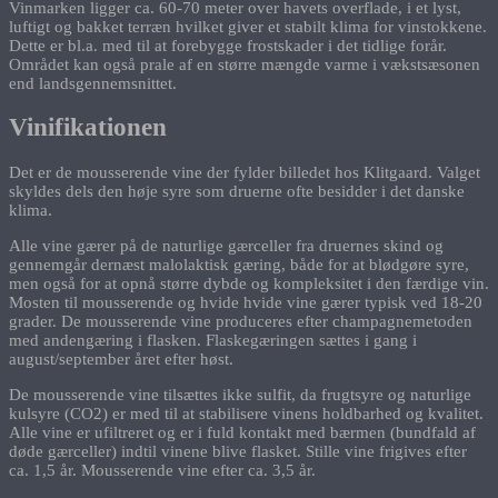
Vinmarken ligger ca. 60-70 meter over havets overflade, i et lyst,
luftigt og bakket terræn hvilket giver et stabilt klima for vinstokkene.
Dette er bl.a. med til at forebygge frostskader i det tidlige forår.
Området kan også prale af en større mængde varme i vækstsæsonen
end landsgennemsnittet.
Vinifikationen
Det er de mousserende vine der fylder billedet hos Klitgaard. Valget
skyldes dels den høje syre som druerne ofte besidder i det danske
klima.
Alle vine gærer på de naturlige gærceller fra druernes skind og
gennemgår dernæst malolaktisk gæring, både for at blødgøre syre,
men også for at opnå større dybde og kompleksitet i den færdige vin.
Mosten til mousserende og hvide hvide vine gærer typisk ved 18-20
grader. De mousserende vine produceres efter champagnemetoden
med andengæring i flasken. Flaskegæringen sættes i gang i
august/september året efter høst.
De mousserende vine tilsættes ikke sulfit, da frugtsyre og naturlige
kulsyre (CO2) er med til at stabilisere vinens holdbarhed og kvalitet.
Alle vine er ufiltreret og er i fuld kontakt med bærmen (bundfald af
døde gærceller) indtil vinene blive flasket. Stille vine frigives efter
ca. 1,5 år. Mousserende vine efter ca. 3,5 år.