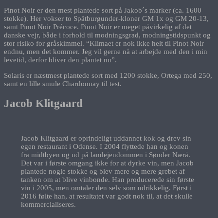
Pinot Noir er den mest plantede sort på Jakob´s marker (ca. 1600
stokke). Her vokser to Spätburgunder-kloner GM 1x og GM 20-13,
samt Pinot Noir Précoce. Pinot Noir er meget påvirkelig af det
danske vejr, både i forhold til modningsgrad, modningstidspunkt og
stor risiko for gråskimmel. “Klimaet er nok ikke helt til Pinot Noir
endnu, men det kommer. Jeg vil gerne nå at arbejde med den i min
levetid, derfor bliver den plantet nu”.
Solaris er næstmest plantede sort med 1200 stokke, Ortega med 250,
samt en lille smule Chardonnay til test.
Jacob Klitgaard
Jacob Klitgaard er oprindeligt uddannet kok og drev sin
egen restaurant i Odense. I 2004 flyttede han og konen
fra midtbyen og ud på landejendommen i Sønder Nærå.
Det var i første omgang ikke for at dyrke vin, men Jacob
plantede nogle stokke og blev mere og mere grebet af
tanken om at blive vinbonde. Han producerede sin første
vin i 2005, men omtaler den selv som udrikkelig. Først i
2016 følte han, at resultatet var godt nok til, at det skulle
kommercialiseres.