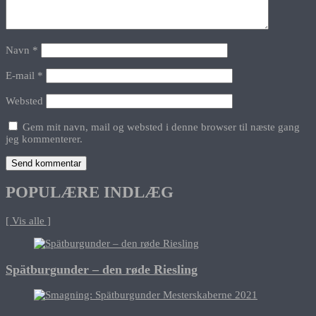
Navn
*
E-mail
*
Websted
Gem mit navn, mail og websted i denne browser til næste gang
jeg kommenterer.
POPULÆRE INDLÆG
[ Vis alle ]
Spätburgunder – den røde Riesling