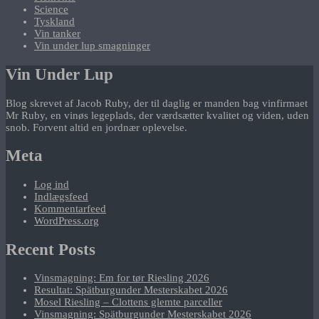
Science
Tyskland
Vin tanker
Vin under lup smagninger
Vin Under Lup
Blog skrevet af Jacob Ruby, der til daglig er manden bag vinfirmaet
Mr Ruby, en vinøs legeplads, der værdsætter kvalitet og viden, uden
snob. Forvent altid en jordnær oplevelse.
Meta
Log ind
Indlægsfeed
Kommentarfeed
WordPress.org
Recent Posts
Vinsmagning: Em for tør Riesling 2026
Resultat: Spätburgunder Mesterskabet 2026
Mosel Riesling – Clottens glemte parceller
Vinsmagning: Spätburgunder Mesterskabet 2026