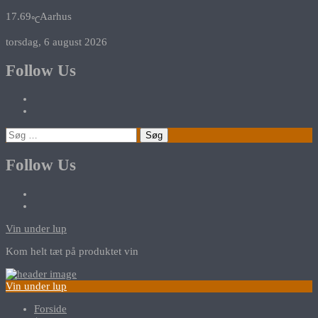
17.69
Aarhus
℃
torsdag, 6 august 2026
Follow Us
Søg
efter:
Follow Us
Vin under lup
Kom helt tæt på produktet vin
Vin under lup
Forside