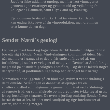
Jacob er ikke uddannet ønolog, men har lært vinmageriet
gennem egne erfaringer og gennem råd og vejledning fra
kollegaer i Danmark, samt i Tyskland og Frankrig.
Ejendommen består af cirka 1 hektar vinmarker. Jacob
kan endnu ikke leve af sin vinproduktion, men drømmen
er at kunne det en dag.
Sønder Nærå´s geologi
Det var primært huset og logistikken der fik familien Klitgaard til at
bosætte sig i Sønder Nærå. Vindyrkningen kom til med tiden. Men
når man nu er i gang, så er det jo fristende at finde ud af, om
forholdene på stedet er velegnet til netop vin. Derfor har Jakob brugt
meget tid på at studere geologien i området, – og der er faktisk noget
der tyder på, at jordbunden lige netop her, er noget helt særligt.
Vinmarken er beliggende på en blød syd-syd/vest vendt skråning i
dette område. Skråningen er dannet af aflejringer fra en
smeltevandsflod som strømmede gennem området ved afslutningen
af seneste istid, og som aflejrede op mod 20 meter tykke lag af grus,
ler og forskellige stenarter. De øverste jordlag omkring Sønder Nærå
består derfor af ler, blandet med sandjord og rige forekomster af
kvarts, rød flint og mergel.