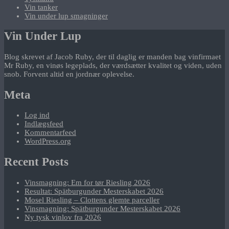
Vin tanker
Vin under lup smagninger
Vin Under Lup
Blog skrevet af Jacob Ruby, der til daglig er manden bag vinfirmaet
Mr Ruby, en vinøs legeplads, der værdsætter kvalitet og viden, uden
snob. Forvent altid en jordnær oplevelse.
Meta
Log ind
Indlægsfeed
Kommentarfeed
WordPress.org
Recent Posts
Vinsmagning: Em for tør Riesling 2026
Resultat: Spätburgunder Mesterskabet 2026
Mosel Riesling – Clottens glemte parceller
Vinsmagning: Spätburgunder Mesterskabet 2026
Ny tysk vinlov fra 2026