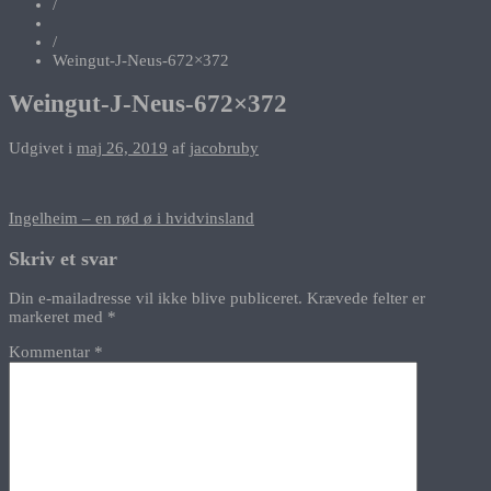
/
/
Weingut-J-Neus-672×372
Weingut-J-Neus-672×372
Udgivet i
maj 26, 2019
af
jacobruby
Indlægsnavigation
Ingelheim – en rød ø i hvidvinsland
Skriv et svar
Din e-mailadresse vil ikke blive publiceret.
Krævede felter er
markeret med
*
Kommentar
*