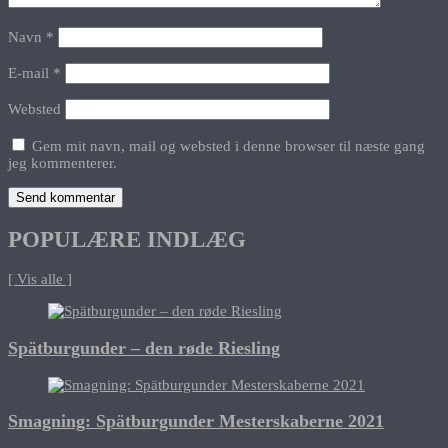
Navn
*
E-mail
*
Websted
Gem mit navn, mail og websted i denne browser til næste gang
jeg kommenterer.
POPULÆRE INDLÆG
[ Vis alle ]
Spätburgunder – den røde Riesling
Smagning: Spätburgunder Mesterskaberne 2021