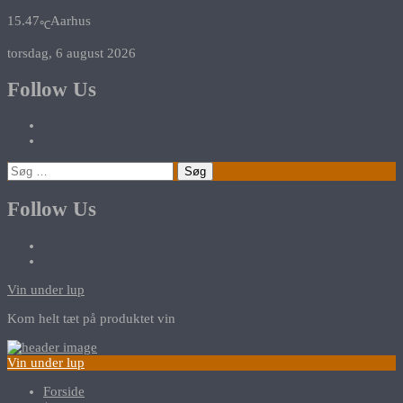
15.47
Aarhus
℃
torsdag, 6 august 2026
Follow Us
Søg
efter:
Follow Us
Vin under lup
Kom helt tæt på produktet vin
Vin under lup
Forside