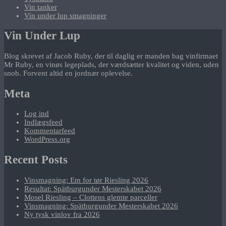
Vin tanker
Vin under lup smagninger
Vin Under Lup
Blog skrevet af Jacob Ruby, der til daglig er manden bag vinfirmaet
Mr Ruby, en vinøs legeplads, der værdsætter kvalitet og viden, uden
snob. Forvent altid en jordnær oplevelse.
Meta
Log ind
Indlægsfeed
Kommentarfeed
WordPress.org
Recent Posts
Vinsmagning: Em for tør Riesling 2026
Resultat: Spätburgunder Mesterskabet 2026
Mosel Riesling – Clottens glemte parceller
Vinsmagning: Spätburgunder Mesterskabet 2026
Ny tysk vinlov fra 2026