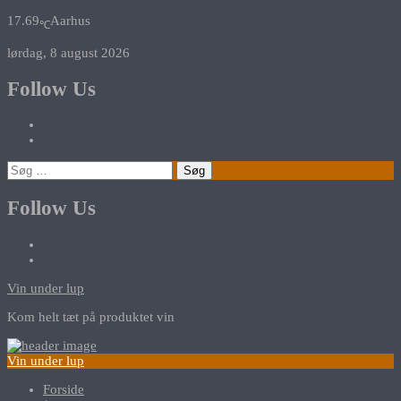
17.69
Aarhus
℃
lørdag, 8 august 2026
Follow Us
Søg
efter:
Follow Us
Vin under lup
Kom helt tæt på produktet vin
Vin under lup
Forside