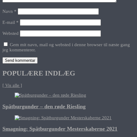
Navn
*
E-mail
*
Websted
Gem mit navn, mail og websted i denne browser til næste gang
jeg kommenterer.
POPULÆRE INDLÆG
[ Vis alle ]
Spätburgunder – den røde Riesling
Smagning: Spätburgunder Mesterskaberne 2021