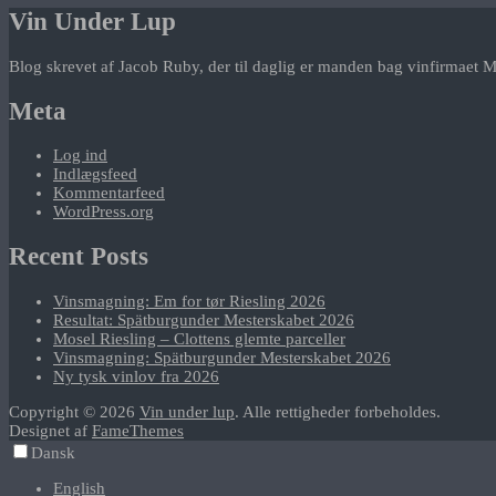
Vin Under Lup
Blog skrevet af Jacob Ruby, der til daglig er manden bag vinfirmaet M
Meta
Log ind
Indlægsfeed
Kommentarfeed
WordPress.org
Recent Posts
Vinsmagning: Em for tør Riesling 2026
Resultat: Spätburgunder Mesterskabet 2026
Mosel Riesling – Clottens glemte parceller
Vinsmagning: Spätburgunder Mesterskabet 2026
Ny tysk vinlov fra 2026
Copyright © 2026
Vin under lup
. Alle rettigheder forbeholdes.
Designet af
FameThemes
Dansk
English