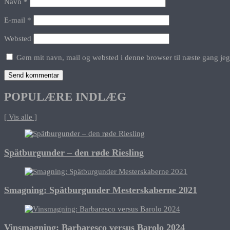
Navn
*
E-mail
*
Websted
Gem mit navn, mail og websted i denne browser til næste gang je
POPULÆRE INDLÆG
[ Vis alle ]
Spätburgunder – den røde Riesling
Smagning: Spätburgunder Mesterskaberne 2021
Vinsmagning: Barbaresco versus Barolo 2024