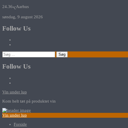
24.36
Aarhus
℃
søndag, 9 august 2026
Follow Us
Søg
efter:
Follow Us
Vin under lup
Kom helt tæt på produktet vin
Vin under lup
Forside