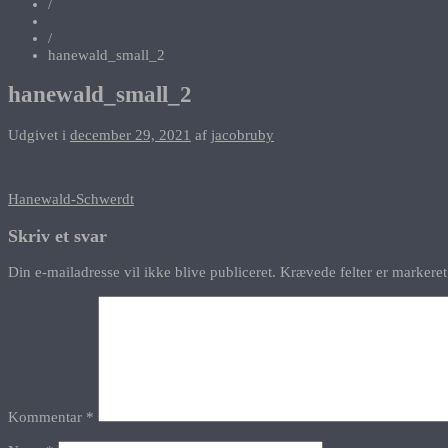
/
/
hanewald_small_2
hanewald_small_2
Udgivet i
december 29, 2021
af
jacobruby
Indlægsnavigation
Hanewald-Schwerdt
Skriv et svar
Din e-mailadresse vil ikke blive publiceret.
Krævede felter er marker
Kommentar
*