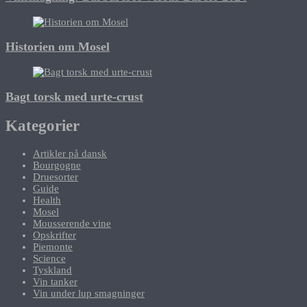
Historien om Mosel
Bagt torsk med urte-crust
Kategorier
Artikler på dansk
Bourgogne
Druesorter
Guide
Health
Mosel
Mousserende vine
Opskrifter
Piemonte
Science
Tyskland
Vin tanker
Vin under lup smagninger