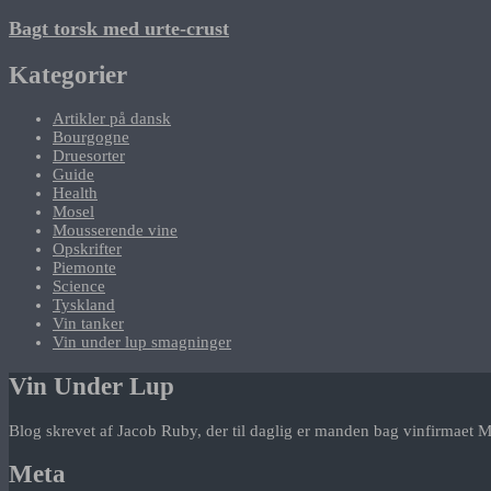
Bagt torsk med urte-crust
Kategorier
Artikler på dansk
Bourgogne
Druesorter
Guide
Health
Mosel
Mousserende vine
Opskrifter
Piemonte
Science
Tyskland
Vin tanker
Vin under lup smagninger
Vin Under Lup
Blog skrevet af Jacob Ruby, der til daglig er manden bag vinfirmaet M
Meta