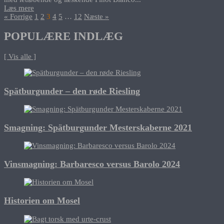
Læs mere
« Forrige
1
2
3
4
5
…
12
Næste »
POPULÆRE INDLÆG
[ Vis alle ]
Spätburgunder – den røde Riesling
Smagning: Spätburgunder Mesterskaberne 2021
Vinsmagning: Barbaresco versus Barolo 2024
Historien om Mosel