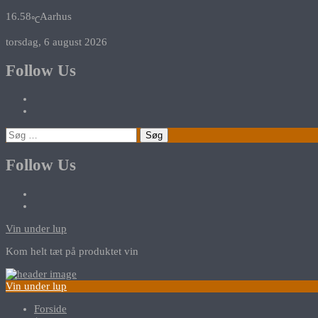
16.58
Aarhus
℃
torsdag, 6 august 2026
Follow Us
Søg
efter:
Follow Us
Vin under lup
Kom helt tæt på produktet vin
Vin under lup
Forside