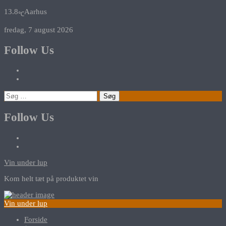
13.8
Aarhus
℃
fredag, 7 august 2026
Follow Us
Søg
efter:
Follow Us
Vin under lup
Kom helt tæt på produktet vin
Vin under lup
Forside