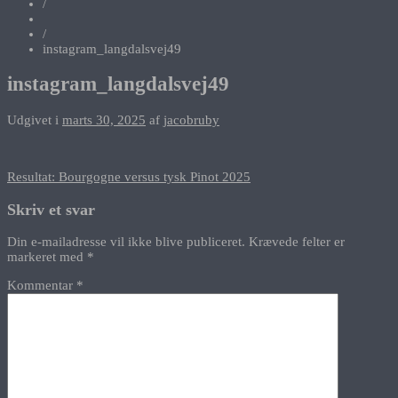
/
/
instagram_langdalsvej49
instagram_langdalsvej49
Udgivet i
marts 30, 2025
af
jacobruby
Indlægsnavigation
Resultat: Bourgogne versus tysk Pinot 2025
Skriv et svar
Din e-mailadresse vil ikke blive publiceret.
Krævede felter er
markeret med
*
Kommentar
*