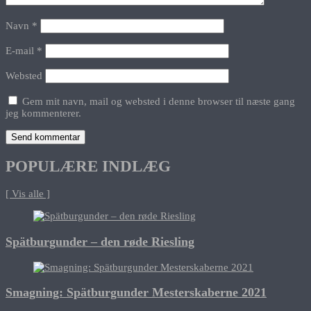
Navn
*
E-mail
*
Websted
Gem mit navn, mail og websted i denne browser til næste gang
jeg kommenterer.
POPULÆRE INDLÆG
[ Vis alle ]
Spätburgunder – den røde Riesling
Smagning: Spätburgunder Mesterskaberne 2021