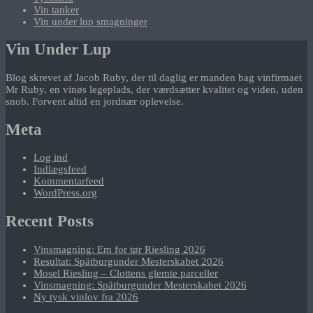
Vin tanker
Vin under lup smagninger
Vin Under Lup
Blog skrevet af Jacob Ruby, der til daglig er manden bag vinfirmaet
Mr Ruby, en vinøs legeplads, der værdsætter kvalitet og viden, uden
snob. Forvent altid en jordnær oplevelse.
Meta
Log ind
Indlægsfeed
Kommentarfeed
WordPress.org
Recent Posts
Vinsmagning: Em for tør Riesling 2026
Resultat: Spätburgunder Mesterskabet 2026
Mosel Riesling – Clottens glemte parceller
Vinsmagning: Spätburgunder Mesterskabet 2026
Ny tysk vinlov fra 2026