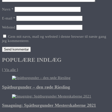
Navn
*
E-mail
*
Websted
Gem mit navn, mail og websted i denne browser til næste gang
jeg kommenterer.
POPULÆRE INDLÆG
[ Vis alle ]
Spätburgunder – den røde Riesling
Smagning: Spätburgunder Mesterskaberne 2021