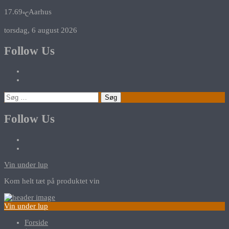
17.69
Aarhus
℃
torsdag, 6 august 2026
Follow Us
Søg
efter:
Follow Us
Vin under lup
Kom helt tæt på produktet vin
Vin under lup
Forside