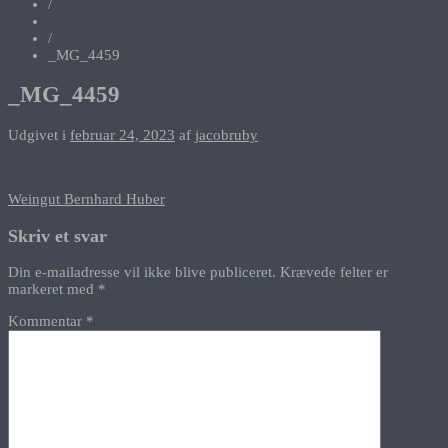
/
/
_MG_4459
_MG_4459
Udgivet i
februar 24, 2023
af
jacobruby
Indlægsnavigation
Weingut Bernhard Huber
Skriv et svar
Din e-mailadresse vil ikke blive publiceret.
Krævede felter er
markeret med
*
Kommentar
*