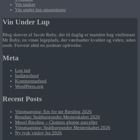
Vin tanker
Vin under lup smagninger
Vin Under Lup
Blog skrevet af Jacob Ruby, der til daglig er manden bag vinfirmaet
Mr Ruby, en vinøs legeplads, der værdsætter kvalitet og viden, uden
snob. Forvent altid en jordnær oplevelse.
Meta
Log ind
Indlægsfeed
Kommentarfeed
WordPress.org
Recent Posts
Vinsmagning: Em for tør Riesling 2026
Resultat: Spätburgunder Mesterskabet 2026
Mosel Riesling – Clottens glemte parceller
Vinsmagning: Spätburgunder Mesterskabet 2026
Ny tysk vinlov fra 2026