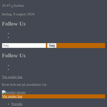
20.47
Aarhus
℃
lørdag, 8 august 2026
Follow Us
Søg
efter:
Follow Us
Vin under lup
Kom helt tæt på produktet vin
Vin under lup
Forside