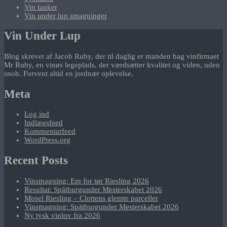
Vin tanker
Vin under lup smagninger
Vin Under Lup
Blog skrevet af Jacob Ruby, der til daglig er manden bag vinfirmaet
Mr Ruby, en vinøs legeplads, der værdsætter kvalitet og viden, uden
snob. Forvent altid en jordnær oplevelse.
Meta
Log ind
Indlægsfeed
Kommentarfeed
WordPress.org
Recent Posts
Vinsmagning: Em for tør Riesling 2026
Resultat: Spätburgunder Mesterskabet 2026
Mosel Riesling – Clottens glemte parceller
Vinsmagning: Spätburgunder Mesterskabet 2026
Ny tysk vinlov fra 2026