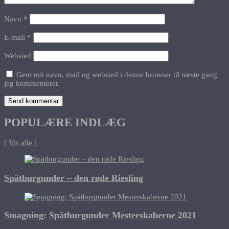
Navn
*
E-mail
*
Websted
Gem mit navn, mail og websted i denne browser til næste gang
jeg kommenterer.
POPULÆRE INDLÆG
[ Vis alle ]
Spätburgunder – den røde Riesling
Smagning: Spätburgunder Mesterskaberne 2021