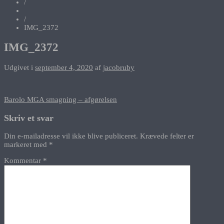
/
/
IMG_2372
IMG_2372
Udgivet i
september 4, 2020
af
jacobruby
Indlægsnavigation
Barolo MGA smagning – afgørelsen
Skriv et svar
Din e-mailadresse vil ikke blive publiceret.
Krævede felter er
markeret med
*
Kommentar
*