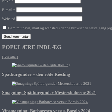
Navn
*
E-mail
*
Websted
Gem mit navn, mail og websted i denne browser til næste gang je
POPULÆRE INDLÆG
[ Vis alle ]
Spätburgunder – den røde Riesling
Smagning: Spätburgunder Mesterskaberne 2021
Vinsmagning: Barbaresco versus Barolo 2024