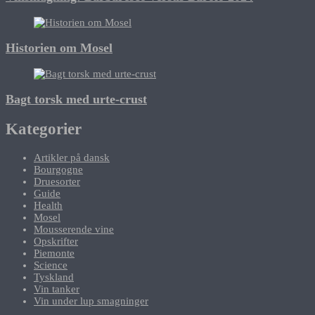
Historien om Mosel
Bagt torsk med urte-crust
Kategorier
Artikler på dansk
Bourgogne
Druesorter
Guide
Health
Mosel
Mousserende vine
Opskrifter
Piemonte
Science
Tyskland
Vin tanker
Vin under lup smagninger