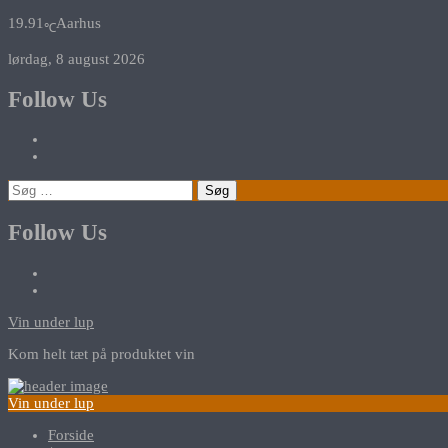
19.91
Aarhus
℃
lørdag, 8 august 2026
Follow Us
Søg
efter:
Follow Us
Vin under lup
Kom helt tæt på produktet vin
Vin under lup
Forside