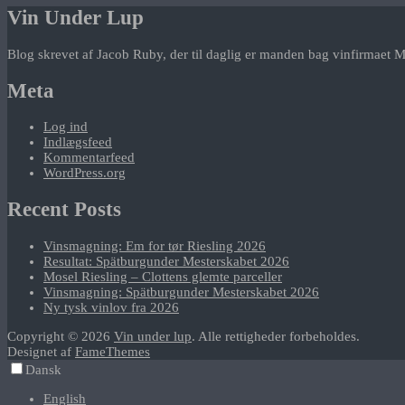
Vin Under Lup
Blog skrevet af Jacob Ruby, der til daglig er manden bag vinfirmaet M
Meta
Log ind
Indlægsfeed
Kommentarfeed
WordPress.org
Recent Posts
Vinsmagning: Em for tør Riesling 2026
Resultat: Spätburgunder Mesterskabet 2026
Mosel Riesling – Clottens glemte parceller
Vinsmagning: Spätburgunder Mesterskabet 2026
Ny tysk vinlov fra 2026
Copyright © 2026
Vin under lup
. Alle rettigheder forbeholdes.
Designet af
FameThemes
Dansk
English