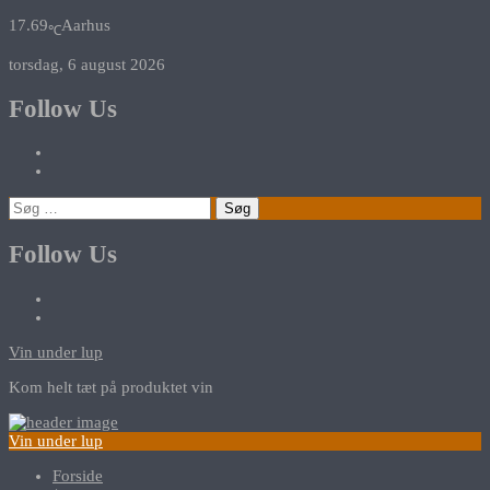
17.69
Aarhus
℃
torsdag, 6 august 2026
Follow Us
Søg
efter:
Follow Us
Vin under lup
Kom helt tæt på produktet vin
Vin under lup
Forside