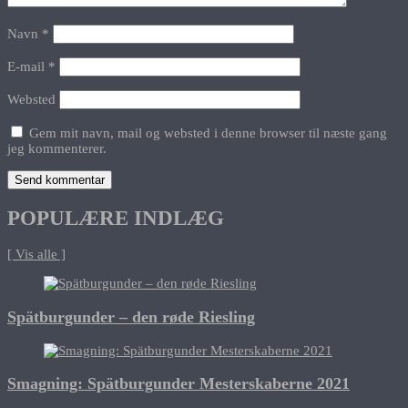
Navn
*
E-mail
*
Websted
Gem mit navn, mail og websted i denne browser til næste gang
jeg kommenterer.
POPULÆRE INDLÆG
[ Vis alle ]
Spätburgunder – den røde Riesling
Smagning: Spätburgunder Mesterskaberne 2021