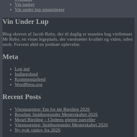
Vin tanker
Vin under lup smagninger
Vin Under Lup
Blog skrevet af Jacob Ruby, der til daglig er manden bag vinfirmaet
Mr Ruby, en vinøs legeplads, der værdsætter kvalitet og viden, uden
snob. Forvent altid en jordnær oplevelse.
Meta
Log ind
Indlægsfeed
Kommentarfeed
WordPress.org
Recent Posts
Vinsmagning: Em for tør Riesling 2026
Resultat: Spätburgunder Mesterskabet 2026
Mosel Riesling – Clottens glemte parceller
Vinsmagning: Spätburgunder Mesterskabet 2026
Ny tysk vinlov fra 2026