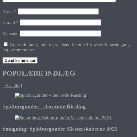
Navn
*
E-mail
*
Websted
Gem mit navn, mail og websted i denne browser til næste gang
jeg kommenterer.
POPULÆRE INDLÆG
[ Vis alle ]
Spätburgunder – den røde Riesling
Smagning: Spätburgunder Mesterskaberne 2021