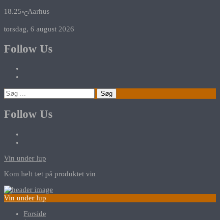
18.25
Aarhus
℃
torsdag, 6 august 2026
Follow Us
Søg
efter:
Follow Us
Vin under lup
Kom helt tæt på produktet vin
Vin under lup
Forside