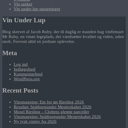
Vin tanker
Vin under lup smagninger
Vin Under Lup
Blog skrevet af Jacob Ruby, der til daglig er manden bag vinfirmaet
Mr Ruby, en vinøs legeplads, der værdsætter kvalitet og viden, uden
snob. Forvent altid en jordnær oplevelse.
Meta
Log ind
Indlægsfeed
Kommentarfeed
WordPress.org
Recent Posts
Vinsmagning: Em for tør Riesling 2026
Resultat: Spätburgunder Mesterskabet 2026
Mosel Riesling – Clottens glemte parceller
Vinsmagning: Spätburgunder Mesterskabet 2026
Ny tysk vinlov fra 2026