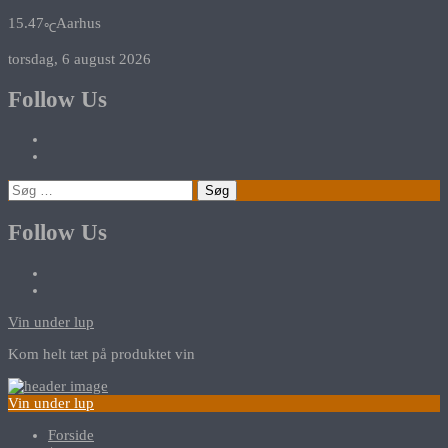
15.47
Aarhus
℃
torsdag, 6 august 2026
Follow Us
Søg
efter:
Follow Us
Vin under lup
Kom helt tæt på produktet vin
Vin under lup
Forside