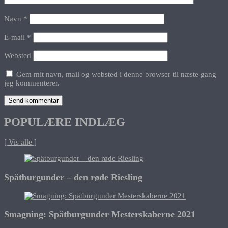
Navn
*
E-mail
*
Websted
Gem mit navn, mail og websted i denne browser til næste gang
jeg kommenterer.
POPULÆRE INDLÆG
[ Vis alle ]
Spätburgunder – den røde Riesling
Smagning: Spätburgunder Mesterskaberne 2021