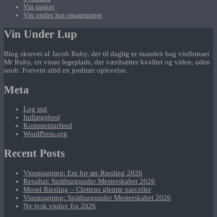
Vin tanker
Vin under lup smagninger
Vin Under Lup
Blog skrevet af Jacob Ruby, der til daglig er manden bag vinfirmaet
Mr Ruby, en vinøs legeplads, der værdsætter kvalitet og viden, uden
snob. Forvent altid en jordnær oplevelse.
Meta
Log ind
Indlægsfeed
Kommentarfeed
WordPress.org
Recent Posts
Vinsmagning: Em for tør Riesling 2026
Resultat: Spätburgunder Mesterskabet 2026
Mosel Riesling – Clottens glemte parceller
Vinsmagning: Spätburgunder Mesterskabet 2026
Ny tysk vinlov fra 2026