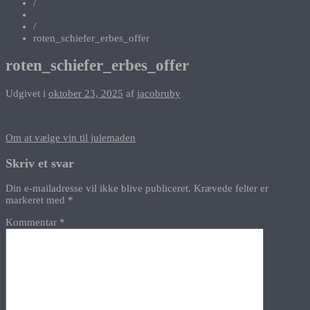
/
/
roten_schiefer_erbes_offer
roten_schiefer_erbes_offer
Udgivet i
oktober 23, 2025
af
jacobruby
Indlægsnavigation
Om at vælge vin til julemaden
Skriv et svar
Din e-mailadresse vil ikke blive publiceret.
Krævede felter er
markeret med
*
Kommentar
*