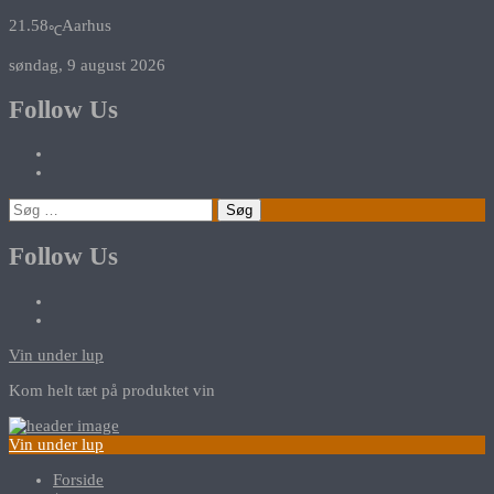
21.58
Aarhus
℃
søndag, 9 august 2026
Follow Us
Søg
efter:
Follow Us
Vin under lup
Kom helt tæt på produktet vin
Vin under lup
Forside