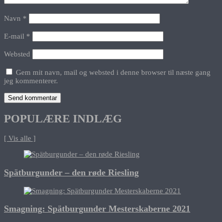
Navn
*
E-mail
*
Websted
Gem mit navn, mail og websted i denne browser til næste gang
jeg kommenterer.
POPULÆRE INDLÆG
[ Vis alle ]
Spätburgunder – den røde Riesling
Smagning: Spätburgunder Mesterskaberne 2021