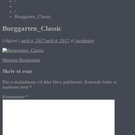
/
/
Burggarten_Classic
Burggarten_Classic
Udgivet i
april 4, 2017
april 4, 2017
af
jacobruby
Indlægsnavigation
Weingut Burggarten
Skriv et svar
Din e-mailadresse vil ikke blive publiceret.
Krævede felter er
markeret med
*
Kommentar
*