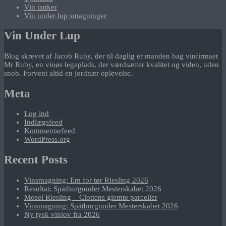
Vin tanker
Vin under lup smagninger
Vin Under Lup
Blog skrevet af Jacob Ruby, der til daglig er manden bag vinfirmaet
Mr Ruby, en vinøs legeplads, der værdsætter kvalitet og viden, uden
snob. Forvent altid en jordnær oplevelse.
Meta
Log ind
Indlægsfeed
Kommentarfeed
WordPress.org
Recent Posts
Vinsmagning: Em for tør Riesling 2026
Resultat: Spätburgunder Mesterskabet 2026
Mosel Riesling – Clottens glemte parceller
Vinsmagning: Spätburgunder Mesterskabet 2026
Ny tysk vinlov fra 2026