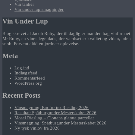
Vin tanker
Vin under lup smagninger
Vin Under Lup
Blog skrevet af Jacob Ruby, der til daglig er manden bag vinfirmaet
Mr Ruby, en vinøs legeplads, der værdsætter kvalitet og viden, uden
snob. Forvent altid en jordnær oplevelse.
Meta
Log ind
Indlægsfeed
Kommentarfeed
WordPress.org
Recent Posts
Vinsmagning: Em for tør Riesling 2026
Resultat: Spätburgunder Mesterskabet 2026
Mosel Riesling – Clottens glemte parceller
Vinsmagning: Spätburgunder Mesterskabet 2026
Ny tysk vinlov fra 2026