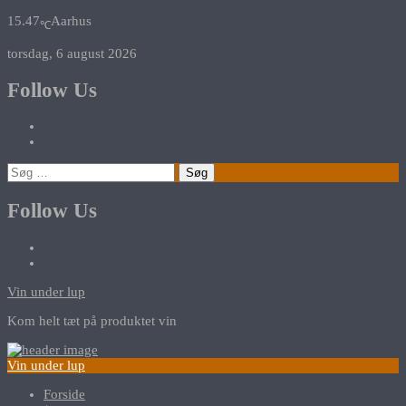
15.47
Aarhus
℃
torsdag, 6 august 2026
Follow Us
Søg
efter:
Follow Us
Vin under lup
Kom helt tæt på produktet vin
Vin under lup
Forside