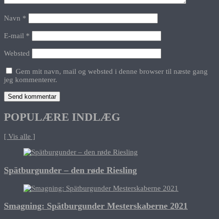
Navn
*
E-mail
*
Websted
Gem mit navn, mail og websted i denne browser til næste gang
jeg kommenterer.
POPULÆRE INDLÆG
[ Vis alle ]
Spätburgunder – den røde Riesling
Smagning: Spätburgunder Mesterskaberne 2021