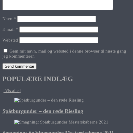
Navn
*
E-mail
*
Websted
Gem mit navn, mail og websted i denne browser til næste gang
jeg kommenterer.
POPULÆRE INDLÆG
[ Vis alle ]
Spätburgunder – den røde Riesling
Smagning: Spätburgunder Mesterskaberne 2021