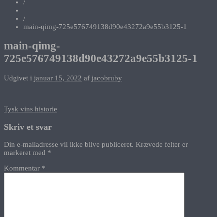
/
/
main-qimg-725e576749138d90e43272a9e55b3125-1
main-qimg-
725e576749138d90e43272a9e55b3125-1
Udgivet i
januar 15, 2022
af
jacobruby
Indlægsnavigation
Tysk vins historie
Skriv et svar
Din e-mailadresse vil ikke blive publiceret.
Krævede felter er
markeret med
*
Kommentar
*