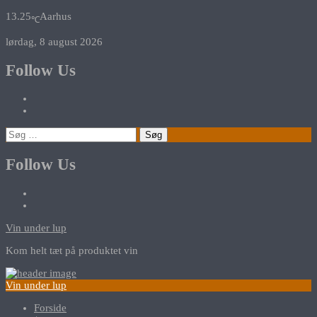
13.25
Aarhus
℃
lørdag, 8 august 2026
Follow Us
Søg
efter:
Follow Us
Vin under lup
Kom helt tæt på produktet vin
Vin under lup
Forside