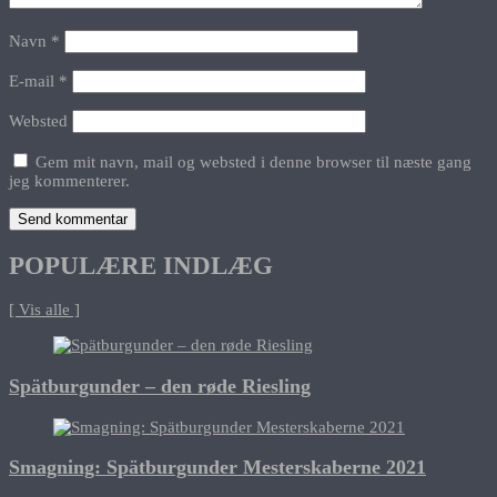
Navn
*
E-mail
*
Websted
Gem mit navn, mail og websted i denne browser til næste gang
jeg kommenterer.
POPULÆRE INDLÆG
[ Vis alle ]
Spätburgunder – den røde Riesling
Smagning: Spätburgunder Mesterskaberne 2021