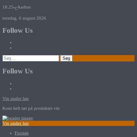
18.25
Aarhus
℃
torsdag, 6 august 2026
Follow Us
Søg
efter:
Follow Us
Vin under lup
Kom helt tæt på produktet vin
Vin under lup
Forside