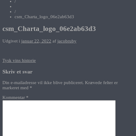
/
/
csm_Charta_logo_06e2ab63d3
csm_Charta_logo_06e2ab63d3
Udgivet i
januar 22, 2022
af
jacobruby
Indlægsnavigation
Tysk vins historie
Skriv et svar
Din e-mailadresse vil ikke blive publiceret.
Krævede felter er
markeret med
*
Kommentar
*