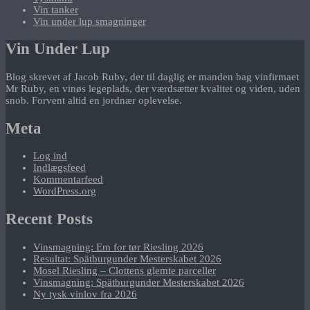
Vin tanker
Vin under lup smagninger
Vin Under Lup
Blog skrevet af Jacob Ruby, der til daglig er manden bag vinfirmaet
Mr Ruby, en vinøs legeplads, der værdsætter kvalitet og viden, uden
snob. Forvent altid en jordnær oplevelse.
Meta
Log ind
Indlægsfeed
Kommentarfeed
WordPress.org
Recent Posts
Vinsmagning: Em for tør Riesling 2026
Resultat: Spätburgunder Mesterskabet 2026
Mosel Riesling – Clottens glemte parceller
Vinsmagning: Spätburgunder Mesterskabet 2026
Ny tysk vinlov fra 2026