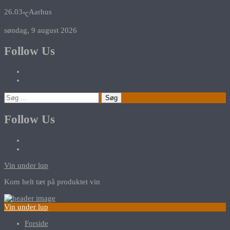
26.03
Aarhus
℃
søndag, 9 august 2026
Follow Us
Søg
efter:
Follow Us
Vin under lup
Kom helt tæt på produktet vin
Vin under lup
Forside