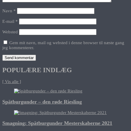
Navn
*
E-mail
*
Websted
Gem mit navn, mail og websted i denne browser til næste gang
jeg kommenterer.
POPULÆRE INDLÆG
[ Vis alle ]
Spätburgunder – den røde Riesling
Smagning: Spätburgunder Mesterskaberne 2021