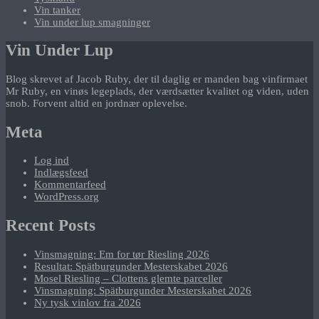
Vin tanker
Vin under lup smagninger
Vin Under Lup
Blog skrevet af Jacob Ruby, der til daglig er manden bag vinfirmaet
Mr Ruby, en vinøs legeplads, der værdsætter kvalitet og viden, uden
snob. Forvent altid en jordnær oplevelse.
Meta
Log ind
Indlægsfeed
Kommentarfeed
WordPress.org
Recent Posts
Vinsmagning: Em for tør Riesling 2026
Resultat: Spätburgunder Mesterskabet 2026
Mosel Riesling – Clottens glemte parceller
Vinsmagning: Spätburgunder Mesterskabet 2026
Ny tysk vinlov fra 2026