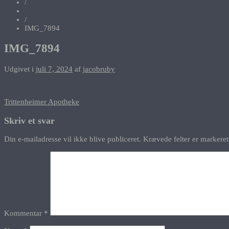
/
/
IMG_7894
IMG_7894
Udgivet i
juli 7, 2024
af
jacobruby
Indlægsnavigation
Trittenheimer Apotheke
Skriv et svar
Din e-mailadresse vil ikke blive publiceret.
Krævede felter er marker
Kommentar
*