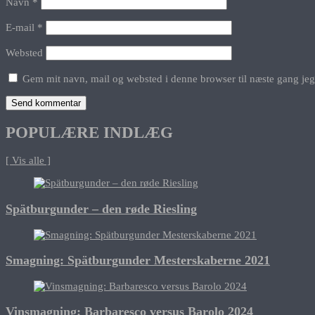
Navn
*
E-mail
*
Websted
Gem mit navn, mail og websted i denne browser til næste gang je
POPULÆRE INDLÆG
[ Vis alle ]
Spätburgunder – den røde Riesling
Smagning: Spätburgunder Mesterskaberne 2021
Vinsmagning: Barbaresco versus Barolo 2024