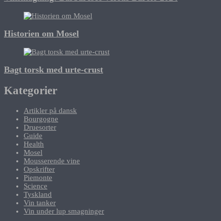
Historien om Mosel
Bagt torsk med urte-crust
Kategorier
Artikler på dansk
Bourgogne
Druesorter
Guide
Health
Mosel
Mousserende vine
Opskrifter
Piemonte
Science
Tyskland
Vin tanker
Vin under lup smagninger