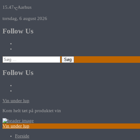
15.47
Aarhus
℃
torsdag, 6 august 2026
Follow Us
Søg
efter:
Follow Us
Vin under lup
Kom helt tæt på produktet vin
Vin under lup
Forside