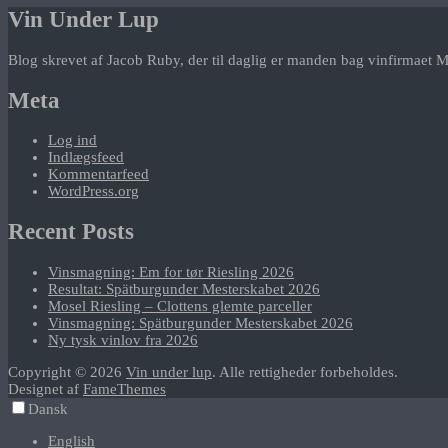
Vin Under Lup
Blog skrevet af Jacob Ruby, der til daglig er manden bag vinfirmaet M
Meta
Log ind
Indlægsfeed
Kommentarfeed
WordPress.org
Recent Posts
Vinsmagning: Em for tør Riesling 2026
Resultat: Spätburgunder Mesterskabet 2026
Mosel Riesling – Clottens glemte parceller
Vinsmagning: Spätburgunder Mesterskabet 2026
Ny tysk vinlov fra 2026
Copyright © 2026
Vin under lup
. Alle rettigheder forbeholdes.
Designet af
FameThemes
Dansk
English