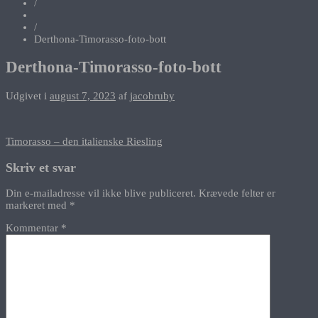
/
/
Derthona-Timorasso-foto-bott
Derthona-Timorasso-foto-bott
Udgivet i
august 7, 2023
af
jacobruby
Indlægsnavigation
Timorasso – den italienske Riesling
Skriv et svar
Din e-mailadresse vil ikke blive publiceret.
Krævede felter er
markeret med
*
Kommentar
*