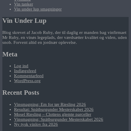
Vin tanker
Vin under lup smagninger
Vin Under Lup
Blog skrevet af Jacob Ruby, der til daglig er manden bag vinfirmaet
Mr Ruby, en vinøs legeplads, der værdsætter kvalitet og viden, uden
snob. Forvent altid en jordnær oplevelse.
Meta
Log ind
Indlægsfeed
Kommentarfeed
WordPress.org
Recent Posts
Vinsmagning: Em for tør Riesling 2026
Resultat: Spätburgunder Mesterskabet 2026
Mosel Riesling – Clottens glemte parceller
Vinsmagning: Spätburgunder Mesterskabet 2026
Ny tysk vinlov fra 2026