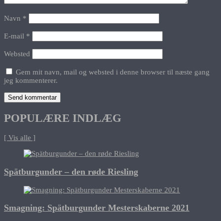
Navn
*
E-mail
*
Websted
Gem mit navn, mail og websted i denne browser til næste gang
jeg kommenterer.
POPULÆRE INDLÆG
[ Vis alle ]
Spätburgunder – den røde Riesling
Smagning: Spätburgunder Mesterskaberne 2021