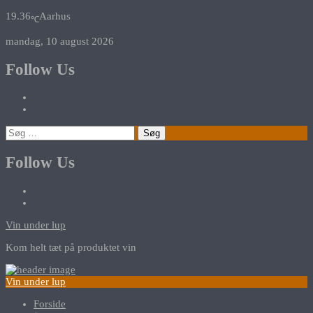
19.36
Aarhus
℃
mandag, 10 august 2026
Follow Us
Søg
efter:
Follow Us
Vin under lup
Kom helt tæt på produktet vin
Vin under lup
Forside