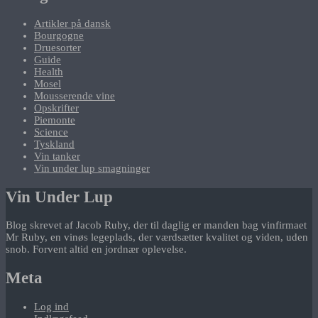
Artikler på dansk
Bourgogne
Druesorter
Guide
Health
Mosel
Mousserende vine
Opskrifter
Piemonte
Science
Tyskland
Vin tanker
Vin under lup smagninger
Vin Under Lup
Blog skrevet af Jacob Ruby, der til daglig er manden bag vinfirmaet
Mr Ruby, en vinøs legeplads, der værdsætter kvalitet og viden, uden
snob. Forvent altid en jordnær oplevelse.
Meta
Log ind