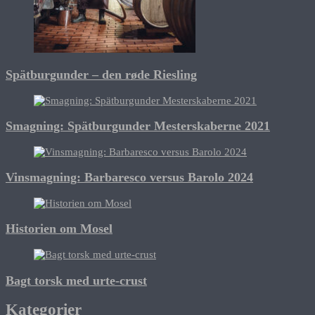
Spätburgunder – den røde Riesling
Smagning: Spätburgunder Mesterskaberne 2021
Vinsmagning: Barbaresco versus Barolo 2024
Historien om Mosel
Bagt torsk med urte-crust
Kategorier