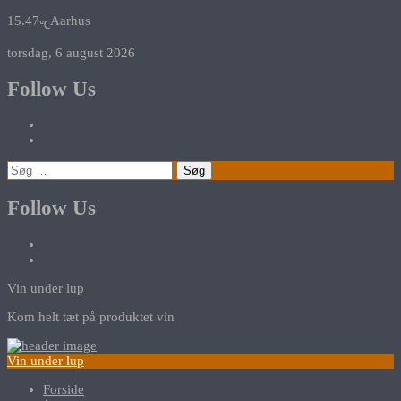
15.47
Aarhus
℃
torsdag, 6 august 2026
Follow Us
Søg
efter:
Follow Us
Vin under lup
Kom helt tæt på produktet vin
Vin under lup
Forside