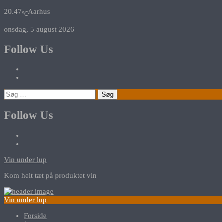
20.47
Aarhus
℃
onsdag, 5 august 2026
Follow Us
Søg
efter:
Follow Us
Vin under lup
Kom helt tæt på produktet vin
Vin under lup
Forside