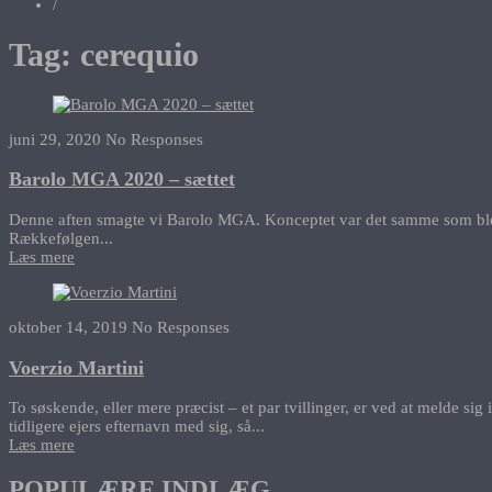
/
Tag:
cerequio
juni 29, 2020
No Responses
Barolo MGA 2020 – sættet
Denne aften smagte vi Barolo MGA. Konceptet var det samme som blev br
Rækkefølgen...
Læs mere
oktober 14, 2019
No Responses
Voerzio Martini
To søskende, eller mere præcist – et par tvillinger, er ved at melde si
tidligere ejers efternavn med sig, så...
Læs mere
POPULÆRE INDLÆG