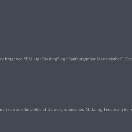
ugt ved “EM i tør Riesling” og “Spätburgunder Mesterskabet”. Det vil s
g ind i den absolutte elite af Barolo-producenter. Mirko og Federica lyd