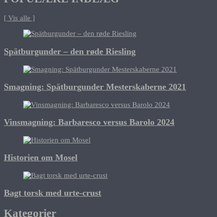
[ Vis alle ]
Spätburgunder – den røde Riesling
Smagning: Spätburgunder Mesterskaberne 2021
Vinsmagning: Barbaresco versus Barolo 2024
Historien om Mosel
Bagt torsk med urte-crust
Kategorier