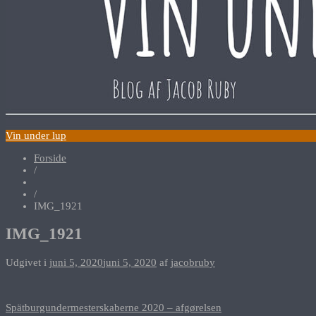
Vin under lup
Forside
/
/
IMG_1921
IMG_1921
Udgivet i
juni 5, 2020
juni 5, 2020
af
jacobruby
Indlægsnavigation
Spätburgundermesterskaberne 2020 – afgørelsen