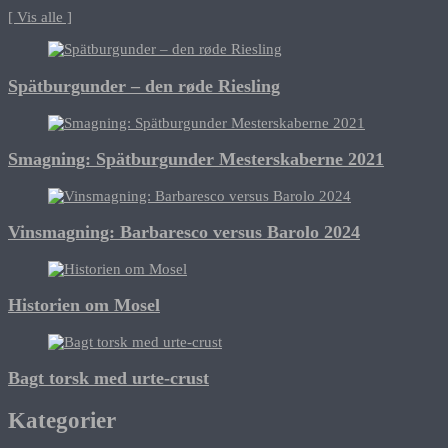
[ Vis alle ]
Spätburgunder – den røde Riesling
Smagning: Spätburgunder Mesterskaberne 2021
Vinsmagning: Barbaresco versus Barolo 2024
Historien om Mosel
Bagt torsk med urte-crust
Kategorier