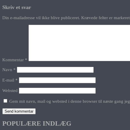
Skriv et svar
Din e-mailadresse vil ikke blive publiceret.
Krævede felter er marker
Kommentar
*
Navn
*
E-mail
*
Websted
Gem mit navn, mail og websted i denne browser til næste gang je
POPULÆRE INDLÆG