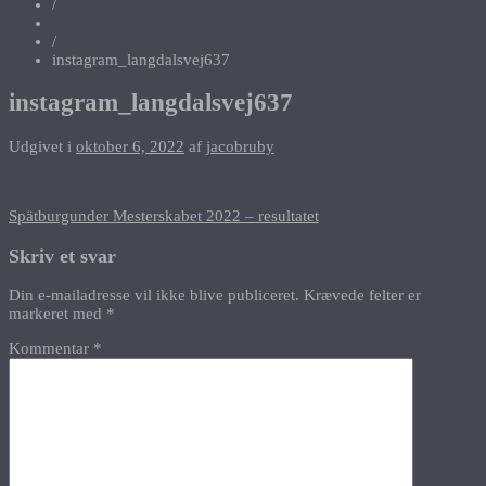
/
/
instagram_langdalsvej637
instagram_langdalsvej637
Udgivet i
oktober 6, 2022
af
jacobruby
Indlægsnavigation
Spätburgunder Mesterskabet 2022 – resultatet
Skriv et svar
Din e-mailadresse vil ikke blive publiceret.
Krævede felter er
markeret med
*
Kommentar
*