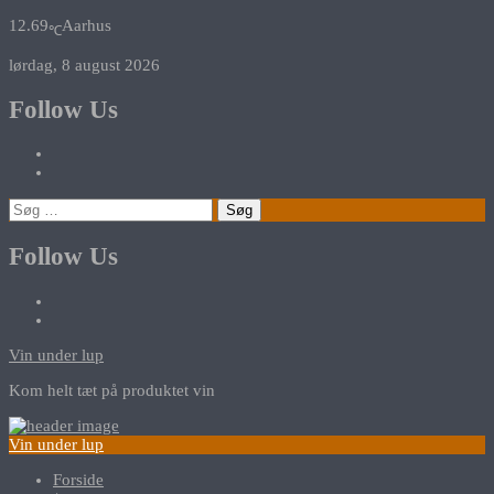
12.69
Aarhus
℃
lørdag, 8 august 2026
Follow Us
Søg
efter:
Follow Us
Vin under lup
Kom helt tæt på produktet vin
Vin under lup
Forside