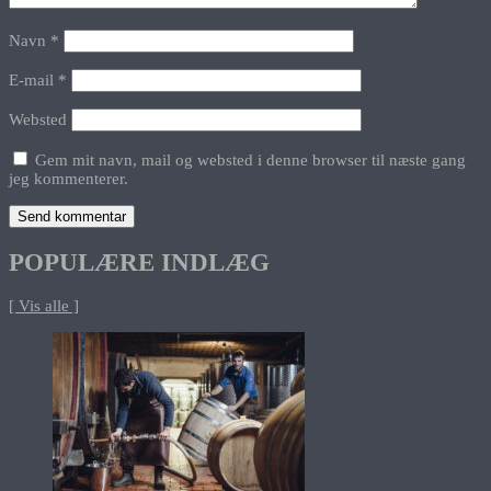
Navn
*
E-mail
*
Websted
Gem mit navn, mail og websted i denne browser til næste gang
jeg kommenterer.
POPULÆRE INDLÆG
[ Vis alle ]