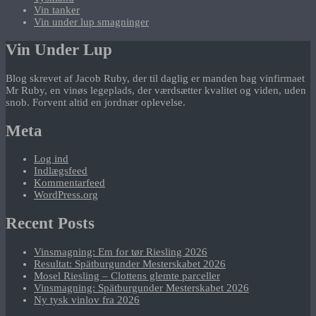
Vin tanker
Vin under lup smagninger
Vin Under Lup
Blog skrevet af Jacob Ruby, der til daglig er manden bag vinfirmaet
Mr Ruby, en vinøs legeplads, der værdsætter kvalitet og viden, uden
snob. Forvent altid en jordnær oplevelse.
Meta
Log ind
Indlægsfeed
Kommentarfeed
WordPress.org
Recent Posts
Vinsmagning: Em for tør Riesling 2026
Resultat: Spätburgunder Mesterskabet 2026
Mosel Riesling – Clottens glemte parceller
Vinsmagning: Spätburgunder Mesterskabet 2026
Ny tysk vinlov fra 2026