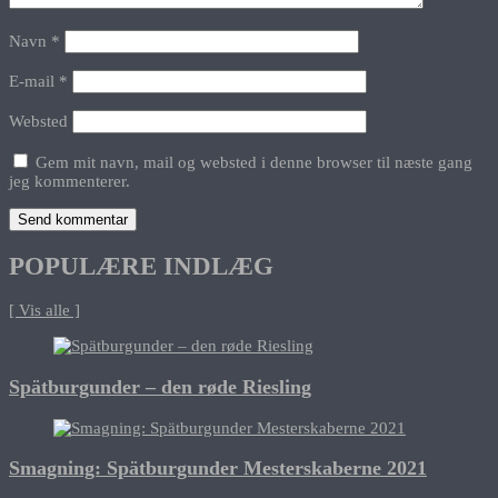
Navn
*
E-mail
*
Websted
Gem mit navn, mail og websted i denne browser til næste gang
jeg kommenterer.
POPULÆRE INDLÆG
[ Vis alle ]
Spätburgunder – den røde Riesling
Smagning: Spätburgunder Mesterskaberne 2021