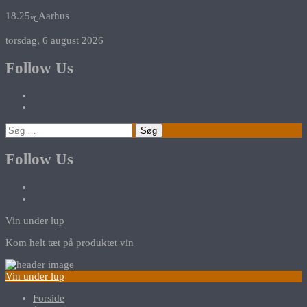
18.25
Aarhus
℃
torsdag, 6 august 2026
Follow Us
Søg
efter:
Follow Us
Vin under lup
Kom helt tæt på produktet vin
Vin under lup
Forside