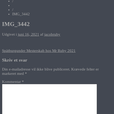
/
/
IMG_3442
IMG_3442
Udgivet i
juni 16, 2021
af
jacobruby
Indlægsnavigation
Spätburgunder Mesterskab hos Mr Ruby 2021
Skriv et svar
Din e-mailadresse vil ikke blive publiceret.
Krævede felter er
markeret med
*
Kommentar
*