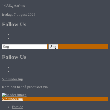
14.36
Aarhus
℃
fredag, 7 august 2026
Follow Us
Søg
efter:
Follow Us
Vin under lup
Kom helt tæt på produktet vin
Vin under lup
Forside