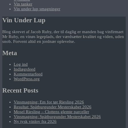
Vin tanker
Vin under lup smagninger
Vin Under Lup
Blog skrevet af Jacob Ruby, der til daglig er manden bag vinfirmaet
Mr Ruby, en vinøs legeplads, der værdsætter kvalitet og viden, uden
snob. Forvent altid en jordnær oplevelse.
Meta
Log ind
Indlægsfeed
Kommentarfeed
WordPress.org
Recent Posts
Vinsmagning: Em for tør Riesling 2026
Resultat: Spätburgunder Mesterskabet 2026
Mosel Riesling – Clottens glemte parceller
Vinsmagning: Spätburgunder Mesterskabet 2026
Ny tysk vinlov fra 2026