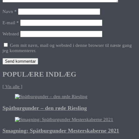
Navn
*
E-mail
*
Websted
Gem mit navn, mail og websted i denne browser til næste gang
jeg kommenterer.
POPULÆRE INDLÆG
[ Vis alle ]
Spätburgunder – den røde Riesling
Smagning: Spätburgunder Mesterskaberne 2021