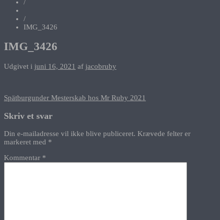
/
/
IMG_3426
IMG_3426
Udgivet i
juni 16, 2021
af
jacobruby
Indlægsnavigation
Spätburgunder Mesterskab hos Mr Ruby 2021
Skriv et svar
Din e-mailadresse vil ikke blive publiceret.
Krævede felter er
markeret med
*
Kommentar
*