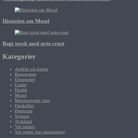
Historien om Mosel
Bagt torsk med urte-crust
Kategorier
Artikler på dansk
Bourgogne
Druesorter
Guide
Health
Mosel
Mousserende vine
Opskrifter
Piemonte
Science
Tyskland
Vin tanker
Vin under lup smagninger