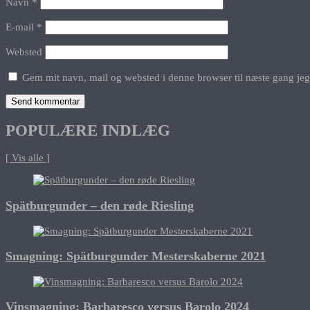
Navn
*
E-mail
*
Websted
Gem mit navn, mail og websted i denne browser til næste gang je
POPULÆRE INDLÆG
[ Vis alle ]
Spätburgunder – den røde Riesling
Smagning: Spätburgunder Mesterskaberne 2021
Vinsmagning: Barbaresco versus Barolo 2024