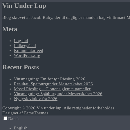
Vin Under Lup
Blog skrevet af Jacob Ruby, der til daglig er manden bag vinfirmaet M
Meta
Log ind
Indlægsfeed
Kommentarfeed
WordPress.org
Recent Posts
Vinsmagning: Em for tør Riesling 2026
Resultat: Spätburgunder Mesterskabet 2026
Mosel Riesling – Clottens glemte parceller
Vinsmagning: Spätburgunder Mesterskabet 2026
Ny tysk vinlov fra 2026
Copyright © 2026
Vin under lup
. Alle rettigheder forbeholdes.
Designet af
FameThemes
Dansk
English