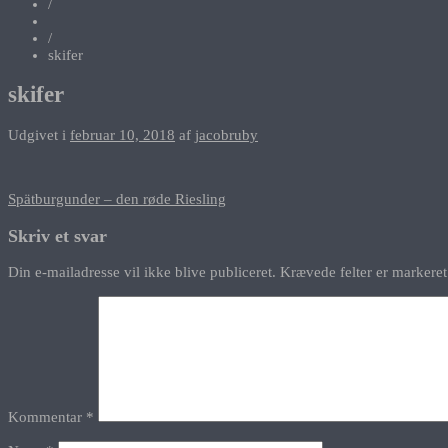
/
/
skifer
skifer
Udgivet i
februar 10, 2018
af
jacobruby
Indlægsnavigation
Spätburgunder – den røde Riesling
Skriv et svar
Din e-mailadresse vil ikke blive publiceret.
Krævede felter er marker
Kommentar
*