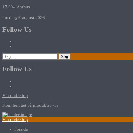
17.69
Aarhus
℃
torsdag, 6 august 2026
Follow Us
Søg
efter:
Follow Us
Vin under lup
Kom helt tæt på produktet vin
Vin under lup
Forside